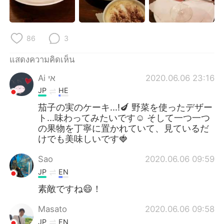
Deutsch
日本語
한국어
Русский
86
3
Indonesia
Italiano
แสดงความคิดเห็น
Ai אי
2020.06.06 23:16
Türkçe
Tiếng Việt
JP
HE
Português
茄子の実のケーキ...!🍆 野菜を使ったデザー
ト...味わってみたいです☺️ そして一つ一つ
の果物を丁寧に置かれていて、見ているだ
けでも美味しいです🍓
Sao
2020.06.06 09:59
JP
EN
素敵ですね😄！
Masato
2020.06.06 09:58
JP
EN