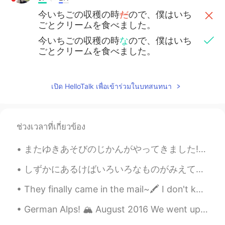
今いちごの収穫の時
だ
ので、僕はいち
ごとクリームを食べました。
今いちごの収穫の時
な
ので、僕はいち
ごとクリームを食べました。
เปิด HelloTalk เพื่อเข้าร่วมในบทสนทนา
ช่วงเวลาที่เกี่ยวข้อง
またゆきあそびのじかんがやってきました! - Time to play in the snow again! 😎❄ My first ski outing of the season was ...
しずかにあるけばいろいろなものがみえてきます。- If you walk quietly you can see many things. 🐾 July 10 hike - episode 4...
They finally came in the mail~🖍️ I don't know why but I can study better when I use aesthetic pl...
German Alps! 🏔 August 2016 We went up to see the Zugspitze, Germany‘s highest mountain at 2,962m ...