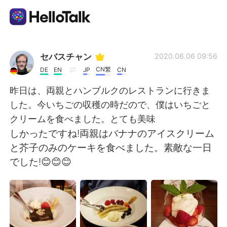
แอปแลกเปลี่ยนทางภาษา
セバスチャン
2020.06.06 09:56
CN繁
DE
EN
JP
CN
AI Grammar Checker
昨日は、両親とハンブルクのレストランに行きま
した。今いちごの収穫の時だので、僕はいちごと
ไทย
クリームを食べました。とても美味
しかったですね!両親はバナナのアイスクリーム
と芥子のみのケーキを食べました。素敵な一日
English
简体中文
でした!😊😊😊
繁體中文
Español
العربية
Français