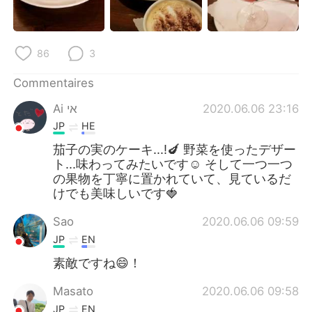
日本語
한국어
Русский
ไทย
86
3
Indonesia
Italiano
Commentaires
Ai אי
2020.06.06 23:16
Türkçe
Tiếng Việt
JP
HE
Português
茄子の実のケーキ...!🍆 野菜を使ったデザー
ト...味わってみたいです☺️ そして一つ一つ
の果物を丁寧に置かれていて、見ているだ
けでも美味しいです🍓
Sao
2020.06.06 09:59
JP
EN
素敵ですね😄！
Masato
2020.06.06 09:58
JP
EN