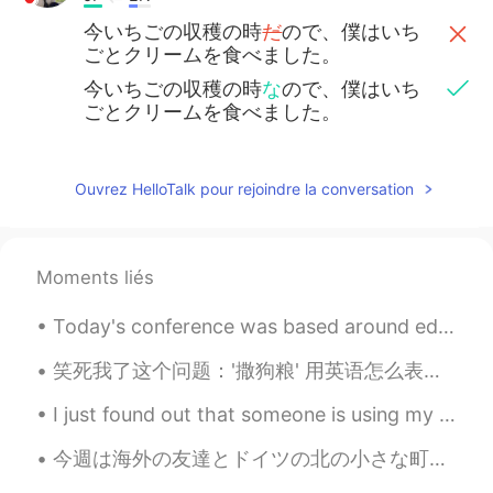
今いちごの収穫の時
だ
ので、僕はいち
ごとクリームを食べました。
今いちごの収穫の時
な
ので、僕はいち
ごとクリームを食べました。
Ouvrez HelloTalk pour rejoindre la conversation
Moments liés
Today's conference was based around education and how we can see education from different perspec...
笑死我了这个问题：'撒狗粮' 用英语怎么表达？ Please Don't say 'spread dog food' 😝 因为这个中文说法是一字一字翻译不了的，没有完美的翻译。我能想到的说法...
I just found out that someone is using my photo's and is pretending to be me just so he can scam ...
今週は海外の友達とドイツの北の小さな町を旅行しました。僕はドイツの北で育ったので、故郷に帰る気分でした。水車小屋を訪れました。日本でも水車小屋がありますか?ドイツの田舎の生活はとても平和です。子...