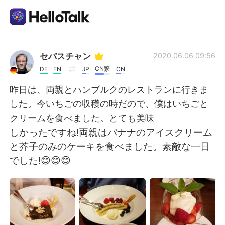
Appli d'échange linguistique
セバスチャン
2020.06.06 09:56
CN繁
DE
EN
JP
CN
AI Grammar Checker
昨日は、両親とハンブルクのレストランに行きま
した。今いちごの収穫の時だので、僕はいちごと
Français
クリームを食べました。とても美味
しかったですね!両親はバナナのアイスクリーム
と芥子のみのケーキを食べました。素敵な一日
English
简体中文
でした!😊😊😊
繁體中文
Español
العربية
Deutsch