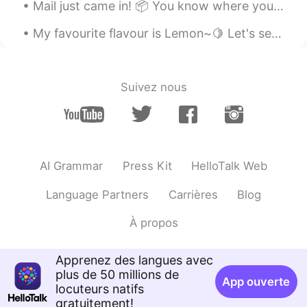
Mail just came in! 📦 You know where you can find me~🤣🤭 ああー めちゃ嬉しいや～！ 休暇は忙しくなりますやね （笑） 新学期までにたっぷ...
My favourite flavour is Lemon~🍋 Let's see how this one tastes like! Do you like to drink lemonade ?
Suivez nous
AI Grammar
Press Kit
HelloTalk Web
Language Partners
Carrières
Blog
À propos
Apprenez des langues avec
plus de 50 millions de
App ouverte
locuteurs natifs
gratuitement!