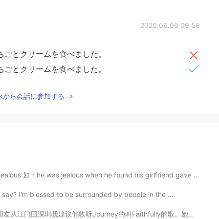
2020.06.06 09:58
ちごとクリームを食べました。
ちごとクリームを食べました。
Talkから会話に参加する
was jealous when he found his girlfriend gave her num...
say? I'm blessed to be surrounded by people in the ...
rney的叫Faithfully的歌。她听一下说她听过那首歌的粤语版说歌手不在世。 我平时很少听有名的西方...