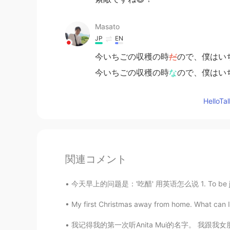
Masato
JP
EN
今いちごの収穫の時
だ
ので、僕はい
今いちごの収穫の時
な
ので、僕はい
Hello
関連コメント
今天早上的问题是：'吃醋' 用英语怎么说 1. To be jealous 如：he 
My first Christmas away from home. What can I 
我记得我的第一次听Anita Mui的名字。 我跟我女朋友从江门回深圳我建议他收听Jou