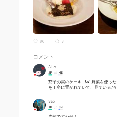
86
3
コメント
Ai אי
JP
HE
茄子の実のケーキ...!🍆 野菜を使
を丁寧に置かれていて、見ているだけ
Sao
JP
EN
素敵ですね😄！