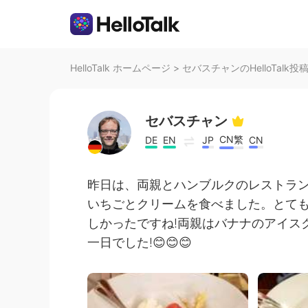
HelloTalk ホームページ
>
セバスチャンのHelloTalk投
セバスチャン
CN繁
DE
EN
JP
CN
昨日は、両親とハンブルクのレストラ
いちごとクリームを食べました。とて
しかったですね!両親はバナナのアイス
一日でした!😊😊😊