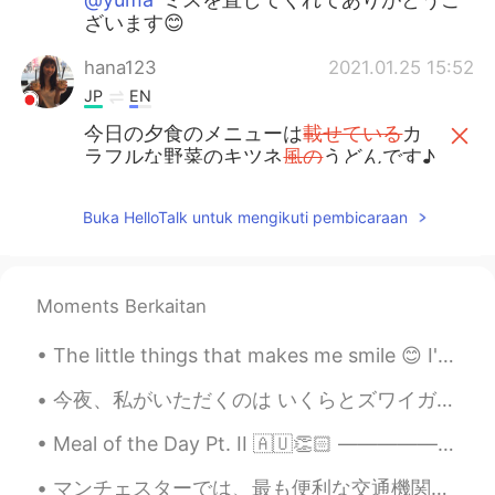
ざいます😊
hana123
2021.01.25 15:52
JP
EN
今日の夕食のメニューは
載せている
カ
ラフルな野菜のキツネ
風の
うどんです♪
今日の夕食のメニューはカラフルな野
菜
が
の
った
キツネうどんです♪
Buka HelloTalk untuk mengikuti pembicaraan
実は味は
マーマー
(少し薄かった)けど、
盛り付けがちょっと映えかなと思った
Moments Berkaitan
ので、写真を撮って
ウ
ップします。
実は味は
まぁまぁ
(少し薄かった)けど、
The little things that makes me smile 😊 I've always been a loyal Prada candy but YSL intense smel...
盛り付けがちょっと映えかなと思った
ので、写真を撮って
ア
ップします。
今夜、私がいただくのは いくらとズワイガニのリゾート！ (ぱちぱち👏🏼) ズワイガニは鍋の残りもので いくらもなんと400円でたっぷり買えました。 (ぱちぱち👏🏼) Be a chef.....
Meal of the Day Pt. II 🇦🇺👏🏻 —————————————————————— Ladies and Gentlemen, Welcome to another e...
Izumi
2021.01.25 15:34
JP
EN
マンチェスターでは、最も便利な交通機関はメトロです！🚇 東京の地下鉄を比べると、マンチェスターのメトロはかなり遅いですが、地上にあることが違います！ メトロが黄色の理由かどうかわかりませんが、間...