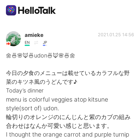
Aplikasi Pertukaran Bahasa
amieke
2021.01.25 14:56
EN
JP
AI Grammar Checker
🌼🍜🌸🦊🍜udon🍜🦊🌸🍜🌼
Indonesia
今日の夕食のメニューは載せているカラフルな野
菜のキツネ風のうどんです♪
Today’s dinner
English
简体中文
menu is colorful veggies atop kitsune
style(sort of) udon.
繁體中文
Español
輪切りのオレンジのにんじんと紫のカブの組み
合わせはなんか可愛い感じと思います。
العربية
Français
I thought the orange carrot and purple turnip