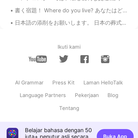
今日の夕食のメニューは
載せているカ
書く宿題！ Where do you live? あなたはどこに住んでいますか。 What stores are there around you? あなたの住んでいる周辺にはどん...
ラフルな
野菜のキツネ風
の
うどんです♪
今日の夕食のメニューは
こちら。彩り
日本語の添削をお願いします。 日本の葬式に関わる儀式や、その後のやるべきことはよくわかりません。それにしても祖先に敬意を払う日本の文化は好きです。それは先祖がいなければ我々は今存在しないからで...
野菜のキツネ風うどんです♪
輪切りの
オレンジのにんじんと
紫
のカ
ブの組み合わせ
は
なんか可愛い感じ
と
Ikuti kami
思います
。
オレンジの
花形
にんじんと
、輪切り
の
赤
カブの組み合わせ
が
なんか可愛
くて
い
い感じ
でした
。
AI Grammar
Press Kit
Laman HelloTalk
実は味は
マーマー
(少し薄かった)けど、
盛り付けがちょっと映えかなと思った
Language Partners
Pekerjaan
Blog
ので、写真を撮
ってウップ
し
ます
。
Tentang
実は味は
まぁまぁだった
(少し薄かった)
けど、盛り付けがちょっと映え
た
かな
と思ったので、
アップするのに
写真を
Belajar bahasa dengan 50
撮
りま
し
た
。
juta+ penutur asli secara
Buka App