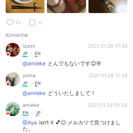
53
12
Komentar
Izumi
2021.01.26 17:30
JP
EN
@amieke
とんでもないです😉🌸
yuma
2021.01.26 11:28
JP
EN
@amieke
どういたしまして！
amieke
2021.01.26 10:34
EN
JP
@Aya
isn’t it 💕😊 メルカリで見つけまし
た。