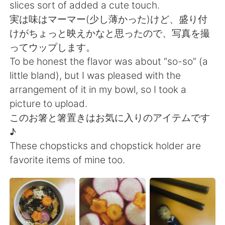
Deutsch
日本語
slices sort of added a cute touch.
実は味はマーマー(少し薄かった)けど、盛り付
한국어
Русский
けがちょっと映えかなと思ったので、写真を撮
ってウップします。
ไทย
Italiano
To be honest the flavor was about “so-so” (a
little bland), but I was pleased with the
Türkçe
Tiếng Việt
arrangement of it in my bowl, so I took a
picture to upload.
Português
このお箸と箸置きはお気に入りのアイテムです
♪
These chopsticks and chopstick holder are
favorite items of mine too.