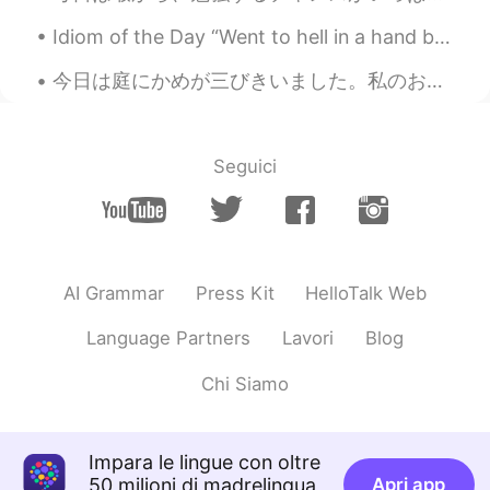
今日の夕食のメニューは
載せているカ
Idiom of the Day “Went to hell in a hand basket” Have you ever been working on a project or a p...
ラフルな
野菜のキツネ風
の
うどんです♪
今日の夕食のメニューは
こちら。彩り
今日は庭にかめが三びきいました。私のおっとはおもしろいしゃしんをとりました。ここはたくさんかめがいます。 Today there were three turtles in my yard. M...
野菜のキツネ風うどんです♪
輪切りの
オレンジのにんじんと
紫
のカ
ブの組み合わせ
は
なんか可愛い感じ
と
Seguici
思います
。
オレンジの
花形
にんじんと
、輪切り
の
赤
カブの組み合わせ
が
なんか可愛
くて
い
い感じ
でした
。
AI Grammar
Press Kit
HelloTalk Web
実は味は
マーマー
(少し薄かった)けど、
盛り付けがちょっと映えかなと思った
Language Partners
Lavori
Blog
ので、写真を撮
ってウップ
し
ます
。
Chi Siamo
実は味は
まぁまぁだった
(少し薄かった)
けど、盛り付けがちょっと映え
た
かな
と思ったので、
アップするのに
写真を
Impara le lingue con oltre
撮
りま
し
た
。
50 milioni di madrelingua
Apri app