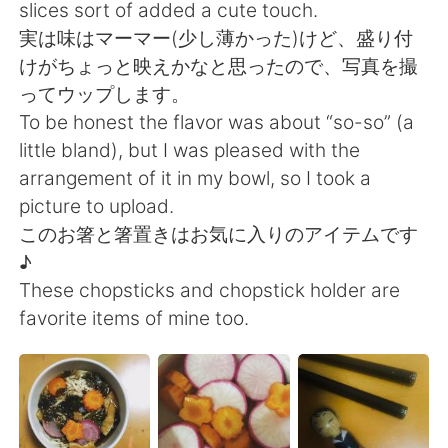
Deutsch
日本語
slices sort of added a cute touch.
実は味はマーマー(少し薄かった)けど、盛り付
한국어
Русский
けがちょっと映えかなと思ったので、写真を撮
ってウップします。
ไทย
Indonesia
To be honest the flavor was about “so-so” (a
little bland), but I was pleased with the
Türkçe
Tiếng Việt
arrangement of it in my bowl, so I took a
picture to upload.
Português
このお箸と箸置きはお気に入りのアイテムです
♪
These chopsticks and chopstick holder are
favorite items of mine too.