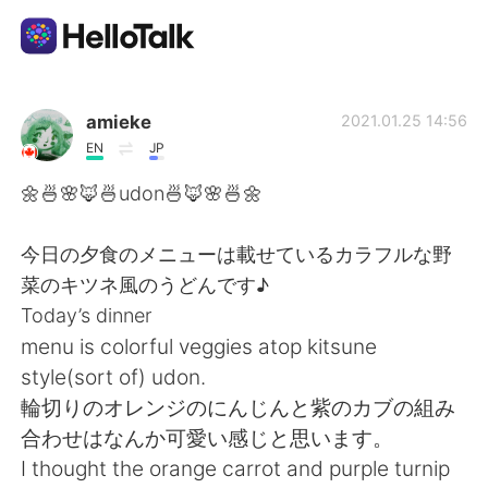
App di scambio linguistico
amieke
2021.01.25 14:56
EN
JP
AI Grammar Checker
🌼🍜🌸🦊🍜udon🍜🦊🌸🍜🌼
Italiano
今日の夕食のメニューは載せているカラフルな野
菜のキツネ風のうどんです♪
Today’s dinner
English
简体中文
menu is colorful veggies atop kitsune
style(sort of) udon.
繁體中文
Español
輪切りのオレンジのにんじんと紫のカブの組み
合わせはなんか可愛い感じと思います。
العربية
Français
I thought the orange carrot and purple turnip