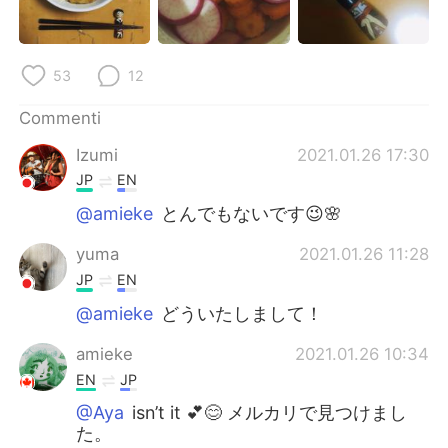
53
12
Commenti
Izumi
2021.01.26 17:30
JP
EN
@amieke
とんでもないです😉🌸
yuma
2021.01.26 11:28
JP
EN
@amieke
どういたしまして！
amieke
2021.01.26 10:34
EN
JP
@Aya
isn’t it 💕😊 メルカリで見つけまし
た。