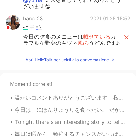
ざいます😊
hana123
2021.01.25 15:52
JP
EN
今日の夕食のメニューは
載せている
カ
ラフルな野菜のキツネ
風の
うどんです♪
今日の夕食のメニューはカラフルな野
菜
が
の
った
キツネうどんです♪
Apri HelloTalk per unirti alla conversazione
実は味は
マーマー
(少し薄かった)けど、
盛り付けがちょっと映えかなと思った
Momenti correlati
ので、写真を撮って
ウ
ップします。
実は味は
まぁまぁ
(少し薄かった)けど、
温かいコメントありがとうございます。私は書道を勉強したことがありません。日本に来た時、ひらがなさえ読めなかったです。(もちろん書くこともできなかったです。)文法も書きも独学しています。ちなみに、...
盛り付けがちょっと映えかなと思った
ので、写真を撮って
ア
ップします。
今日は、にほんりょうりを食べたい。 だから、にほんりょいりを作りました。 とんかつと味噌汁と野菜を作りました。 おいしいかたでしいた。 Today I wanted to eat Japane...
Tonight there's an interesting story to tell. ✨Story by pictures.✨ 1. I was taking photos of t...
Izumi
2021.01.25 15:34
JP
EN
毎日は暇から、勉強するチャンスがいっぱい。 二日前に机を掃除した。 きれいな机は私にやる気を与えます。 勉強しない時は映画を見る。 今日はお腹が痛いから勉強しない。 昨日からあまり食べなかった。...