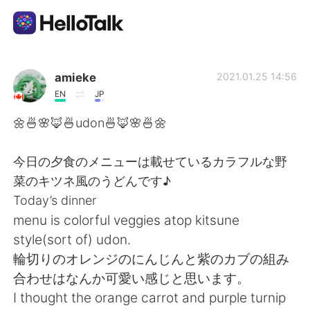
Aplicativo de troca de idioma
amieke
2021.01.25 14:56
EN
JP
AI Grammar Checker
🌼🍜🌸🦊🍜udon🍜🦊🌸🍜🌼
Português
今日の夕食のメニューは載せているカラフルな野
菜のキツネ風のうどんです♪
Today’s dinner
English
简体中文
menu is colorful veggies atop kitsune
style(sort of) udon.
繁體中文
Español
輪切りのオレンジのにんじんと紫のカブの組み
合わせはなんか可愛い感じと思います。
العربية
Français
I thought the orange carrot and purple turnip