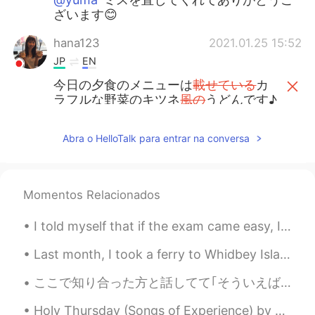
ざいます😊
hana123
2021.01.25 15:52
JP
EN
今日の夕食のメニューは
載せている
カ
ラフルな野菜のキツネ
風の
うどんです♪
今日の夕食のメニューはカラフルな野
菜
が
の
った
キツネうどんです♪
Abra o HelloTalk para entrar na conversa
実は味は
マーマー
(少し薄かった)けど、
盛り付けがちょっと映えかなと思った
Momentos Relacionados
ので、写真を撮って
ウ
ップします。
実は味は
まぁまぁ
(少し薄かった)けど、
I told myself that if the exam came easy, I would buy my favorite flowers 😍😍😍 Thank you to every...
盛り付けがちょっと映えかなと思った
ので、写真を撮って
ア
ップします。
Last month, I took a ferry to Whidbey Island to visit my sister’s family. 先月、フェリーでウィッビー島に行き、妹の家...
ここで知り合った方と話してて｢そういえば日本語とはかなり違うな｣と思ったのでまとめます🙆🏼‍♀️ アメリカでは高校でも大学でも、1年生から4年生までそれぞれ特有の名前があります！ 1年生＝fr...
Izumi
2021.01.25 15:34
JP
EN
Holy Thursday (Songs of Experience) by William Blake. Is this a holy thing to see, In a rich an...