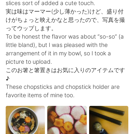
Deutsch
日本語
slices sort of added a cute touch.
実は味はマーマー(少し薄かった)けど、盛り付
한국어
Русский
けがちょっと映えかなと思ったので、写真を撮
ってウップします。
ไทย
Indonesia
To be honest the flavor was about “so-so” (a
little bland), but I was pleased with the
Italiano
Türkçe
arrangement of it in my bowl, so I took a
picture to upload.
Tiếng Việt
このお箸と箸置きはお気に入りのアイテムです
♪
These chopsticks and chopstick holder are
favorite items of mine too.