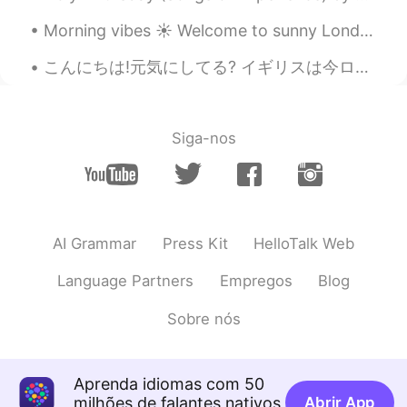
今日の夕食のメニューは
載せているカ
Morning vibes ☀️ Welcome to sunny London ~ I hope you are having a great weekend ~ if you have...
ラフルな
野菜のキツネ風
の
うどんです♪
今日の夕食のメニューは
こちら。彩り
こんにちは!元気にしてる? イギリスは今ロックダウンなんだからたくさんやりたいことができないな!でも今日の天気めっちゃいいから公園で散歩することにした！なんか青い空とたくさん緑のものを見て気分が...
野菜のキツネ風うどんです♪
輪切りの
オレンジのにんじんと
紫
のカ
ブの組み合わせ
は
なんか可愛い感じ
と
Siga-nos
思います
。
オレンジの
花形
にんじんと
、輪切り
の
赤
カブの組み合わせ
が
なんか可愛
くて
い
い感じ
でした
。
AI Grammar
Press Kit
HelloTalk Web
実は味は
マーマー
(少し薄かった)けど、
盛り付けがちょっと映えかなと思った
Language Partners
Empregos
Blog
ので、写真を撮
ってウップ
し
ます
。
Sobre nós
実は味は
まぁまぁだった
(少し薄かった)
けど、盛り付けがちょっと映え
た
かな
と思ったので、
アップするのに
写真を
Aprenda idiomas com 50
撮
りま
し
た
。
milhões de falantes nativos
Abrir App