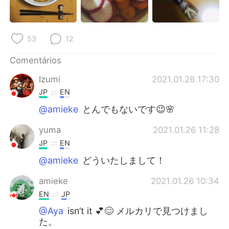
53
12
Comentários
Izumi
2021.01.26 17:30
JP
EN
@amieke
とんでもないです😉🌸
yuma
2021.01.26 11:28
JP
EN
@amieke
どういたしまして！
amieke
2021.01.26 10:34
EN
JP
@Aya
isn’t it 💕😊 メルカリで見つけまし
た。