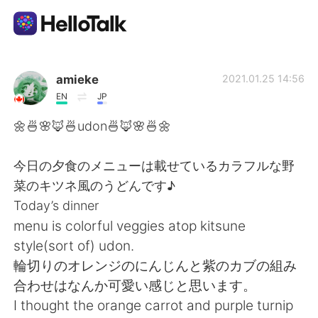
แอปแลกเปลี่ยนทางภาษา
amieke
2021.01.25 14:56
EN
JP
AI Grammar Checker
🌼🍜🌸🦊🍜udon🍜🦊🌸🍜🌼
ไทย
今日の夕食のメニューは載せているカラフルな野
菜のキツネ風のうどんです♪
Today’s dinner
English
简体中文
menu is colorful veggies atop kitsune
style(sort of) udon.
繁體中文
Español
輪切りのオレンジのにんじんと紫のカブの組み
合わせはなんか可愛い感じと思います。
العربية
Français
I thought the orange carrot and purple turnip