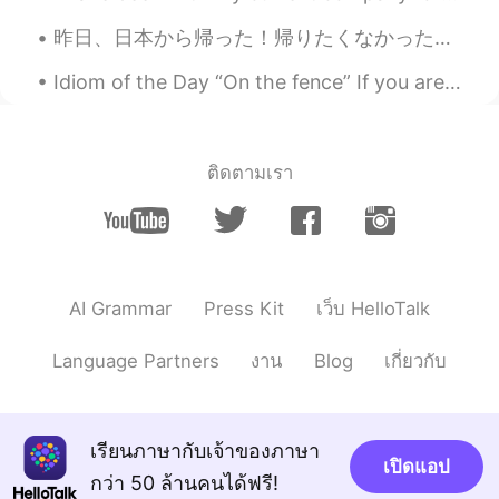
今日の夕食のメニューは
載せているカ
昨日、日本から帰った！帰りたくなかったけど笑笑！初めてだった！親友と親友の彼氏に行った！一緒に楽しんでいた！日本で日本語をたくさん使った！いい練習だった！色々な場所に行った！最初は東京後で、小田...
ラフルな
野菜のキツネ風
の
うどんです♪
今日の夕食のメニューは
こちら。彩り
Idiom of the Day “On the fence” If you are “on the fence,” it means you are not sure what to do...
野菜のキツネ風うどんです♪
輪切りの
オレンジのにんじんと
紫
のカ
ブの組み合わせ
は
なんか可愛い感じ
と
ติดตามเรา
思います
。
オレンジの
花形
にんじんと
、輪切り
の
赤
カブの組み合わせ
が
なんか可愛
くて
い
い感じ
でした
。
AI Grammar
Press Kit
เว็บ HelloTalk
実は味は
マーマー
(少し薄かった)けど、
盛り付けがちょっと映えかなと思った
Language Partners
งาน
Blog
เกี่ยวกับ
ので、写真を撮
ってウップ
し
ます
。
実は味は
まぁまぁだった
(少し薄かった)
けど、盛り付けがちょっと映え
た
かな
と思ったので、
アップするのに
写真を
เรียนภาษากับเจ้าของภาษา
เปิดแอป
撮
りま
し
た
。
กว่า 50 ล้านคนได้ฟรี!