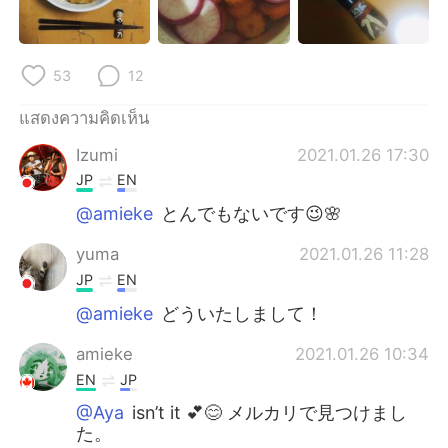
53
12
แสดงความคิดเห็น
Izumi
2021.01.26 17:30
JP
EN
@amieke
とんでもないです😉🌸
yuma
2021.01.26 11:28
JP
EN
@amieke
どういたしまして！
amieke
2021.01.26 10:34
EN
JP
@Aya
isn’t it 💕😊 メルカリで見つけまし
た。