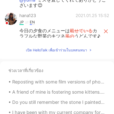
ざいます😊
hana123
2021.01.25 15:52
JP
EN
今日の夕食のメニューは
載せている
カ
ラフルな野菜のキツネ
風の
うどんです♪
今日の夕食のメニューはカラフルな野
菜
が
の
った
キツネうどんです♪
เปิด HelloTalk เพื่อเข้าร่วมในบทสนทนา
実は味は
マーマー
(少し薄かった)けど、
盛り付けがちょっと映えかなと思った
ช่วงเวลาที่เกี่ยวข้อง
ので、写真を撮って
ウ
ップします。
実は味は
まぁまぁ
(少し薄かった)けど、
Reposting with some film versions of photos from Alcatraz. Some of my photos didn’t make it becau...
盛り付けがちょっと映えかなと思った
ので、写真を撮って
ア
ップします。
A friend of mine is fostering some kittens. 友達が子猫を育てています。 I got to play with them today in order...
Do you still remember the stone I painted at the beginning of Corona? No? then let me explain i...
Izumi
2021.01.25 15:34
JP
EN
I have been with my current company for five years. Two weeks ago, my department closed. Last w...