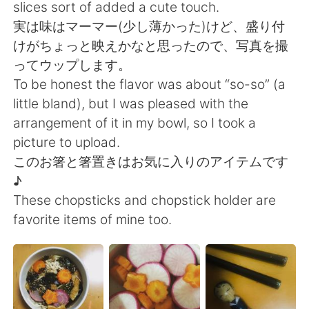
Deutsch
日本語
slices sort of added a cute touch.
実は味はマーマー(少し薄かった)けど、盛り付
한국어
Русский
けがちょっと映えかなと思ったので、写真を撮
ってウップします。
Indonesia
Italiano
To be honest the flavor was about “so-so” (a
little bland), but I was pleased with the
Türkçe
Tiếng Việt
arrangement of it in my bowl, so I took a
picture to upload.
Português
このお箸と箸置きはお気に入りのアイテムです
♪
These chopsticks and chopstick holder are
favorite items of mine too.