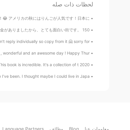
Bryan Camacho
لحظات ذات صله
JP
EN
ップルを買いました。全部食べました！😂 アメリカの秋にはりんごが人気です！日本に...
Thank you! 🥰
@Yuki Osaka hawk @Miki
ララットとベンディゴにたくさんの金がありましたから、とても面白い街です。 150 ...
Bryan Camacho
JP
EN
eply individually so copy from it 🤗 sorry for ...
えてくれてありがとうございます
@tomo
 , wonderful and an awesome day ! Happy Thur...
2020 Book Reviews 5 Nohow On by Samuel Beckett This book is incredible. It's a collection of t...
Bryan Camacho
JP
EN
’ve been. I thought maybe I could live in Japa...
🤣😂🤣何言ってるの?
@Yuto
Bryan Camacho
JP
EN
I am! They're the best ❤️
@sawa
Language Partners
وظائف
Blog
معلومات عنا