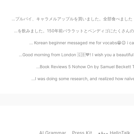
2020.12.29 00:38
昨日、りんご園に行きました。楽しくて美味しかったです！🍎 アップルサイダードーナツ、アップルパイ、キャラメルア
一昨日は友達とベンディゴへ行きました。公園に行って, コウモリと美術を見て、コーヒーを飲みました。150年前バ
2020.12.29 00:37
Korean beginner messaged me for vocabs😁😉 i can't r
教
Good morning from London 🇬🇧💙! I wish you a beautiful
2020.12.29 00:37
I was doing some research, and realized how naïve I
2020.12.29 00:37
AI Grammar
Press Kit
موقع HelloTalk