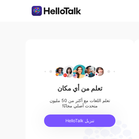
تعلم من أي مكان
تعلم اللغات مع أكثر من 50 مليون
متحدث أصلي مجانًا!
تنزيل HelloTalk