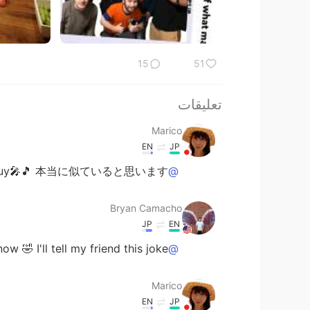
15
51
تعليقات
Marico
EN
JP
l guy🎤🎵 本当に似ていると思います(*^^*)👍
@Bryan Camacho
Bryan Camacho
JP
EN
 🤣 I'll tell my friend this joke 🤭
@Marico
Marico
EN
JP