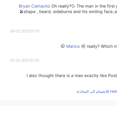
Oh really?💦 The man in the firs
shape , beard, sideburns and his smiling face..everything reminds me Post Malone🎤
2021.01.01 08:22
🤣 really? Which ma
2021.01.01 02:32
I also thought there is a man exactly like Pos
2020.12.29 00:47