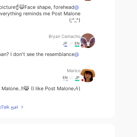
t picture☝😺Face shape, forehead
@Bryan Camacho
(^_^;)
Bryan Camacho
JP
EN
n? I don't see the resemblance 🤭
@Marico
Marico
EN
JP
t Malone‥!!😹 (I like Post Malone🎶)
tomo
افتح HelloTalk للانضمام الى المحادثة
EN
JP
どういたしまして！
@Bryan Camacho