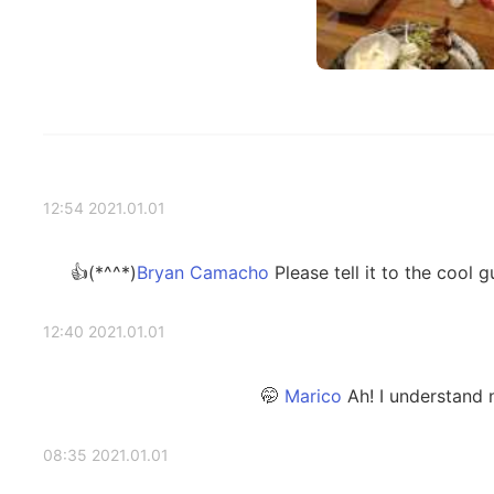
2021.01.01 12:54
Please tell it to the coo
2021.01.01 12:40
Ah! I understand now
2021.01.01 08:35