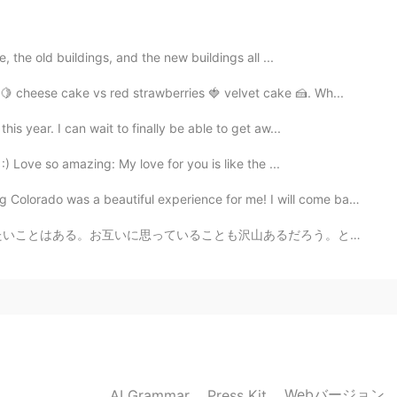
2020.12.29 00:38
, the old buildings, and the new buildings all ...
ou! 🥰
 cheese cake vs red strawberries 🍓 velvet cake 🍰. Wh...
2020.12.29 00:37
is year. I can wait to finally be able to get aw...
ざいます
 Love so amazing: My love for you is like the ...
as a beautiful experience for me! I will come back to ...
2020.12.29 00:37
山あるだろう。ところが沈黙が続き、僕らはコーヒーを啜る。 そもそも会わなければよかったんじゃないかと一瞬思う...
2020.12.29 00:37
Webバージョン
AI Grammar
Press Kit