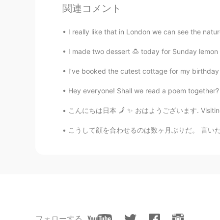
Bryan Camacho
関連コメント
EN
JP
I really like that in London we can see the nature
@Yuki Osaka hawk @Miki
Thank y
I made two dessert 🍮 today for Sunday lemon 
Bryan Camacho
EN
JP
I’ve booked the cutest cottage for my birthday th
@tomo
教えてくれてありがとうご
Hey everyone! Shall we read a poem together? :)
こんにちは日本 🗾 ✨ おはようございます. Visiting Colorado w
Bryan Camacho
EN
JP
こうして顔を合わせるのは数ヶ月ぶりだ。 言いたいことはある。お互いに思っていることも沢
@Yuto
🤣😂🤣何言ってるの?
Bryan Camacho
EN
JP
@sawa
I am! They're the best ❤️
フォローする