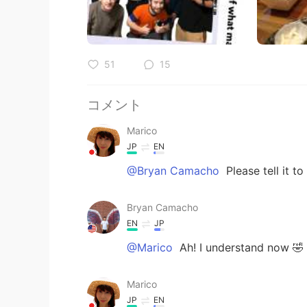
51
15
コメント
Marico
JP
EN
@Bryan Camacho
Please tell i
Bryan Camacho
EN
JP
@Marico
Ah! I understand now 🤣 I'
Marico
JP
EN