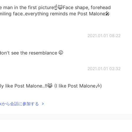
e man in the first picture☝😺Face shape, forehead
smiling face..everything reminds me Post Malone🎤
2021.01.01 08:22
don't see the resemblance 🤭
2021.01.01 02:32
ly like Post Malone‥!!😹 (I like Post Malone🎶)
2020.12.29 00:47
Talkから会話に参加する
て！