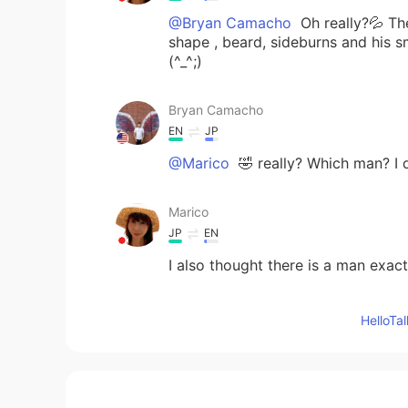
@Bryan Camacho
Oh really?💦 Th
shape , beard, sideburns and his 
(^_^;)
Bryan Camacho
EN
JP
@Marico
🤣 really? Which man? I 
Marico
JP
EN
I also thought there is a man exact
tomo
Hello
JP
EN
@Bryan Camacho
どういたしまし