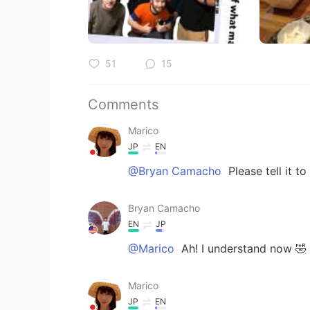
51
15
Comments
Marico
JP
EN
@Bryan Camacho
Please tell i
Bryan Camacho
EN
JP
@Marico
Ah! I understand now 🤣 I'
Marico
JP
EN