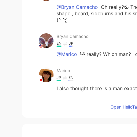
@Bryan Camacho
Oh really?💦 Th
shape , beard, sideburns and his 
(^_^;)
Bryan Camacho
EN
JP
@Marico
🤣 really? Which man? I 
Marico
JP
EN
I also thought there is a man exact
tomo
Open HelloTal
JP
EN
@Bryan Camacho
どういたしまし