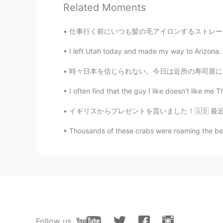
Bryan Camacho
Related Moments
EN
JP
仕事行く前にいつも髪の毛アイロンするストレートの髪の毛好きやから。。 実は天然パーマがあ
@Yuki Osaka hawk @Miki
Thank y
I left Utah today and made my way to Arizona. 
Bryan Camacho
EN
JP
時々日本を信じられない。今日は近所の寿司屋に行って、この海鮮丼はただ500円だった。 
@tomo
教えてくれてありがとうご
I often find that the guy I like doesn’t like me T
イギリスからプレゼントを貰いました！🇬🇧 最近、イギリスに住んでいた友達と会話した
Bryan Camacho
EN
JP
Thousands of these crabs were roaming the beac
@Yuto
🤣😂🤣何言ってるの?
Bryan Camacho
EN
JP
@sawa
I am! They're the best ❤️
Follow us