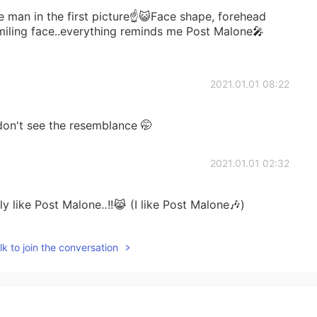
e man in the first picture☝😺Face shape, forehead
smiling face..everything reminds me Post Malone🎤
2021.01.01 08:22
don't see the resemblance 🤭
2021.01.01 02:32
ly like Post Malone‥!!😹 (I like Post Malone🎶)
2020.12.29 00:47
k to join the conversation
て！