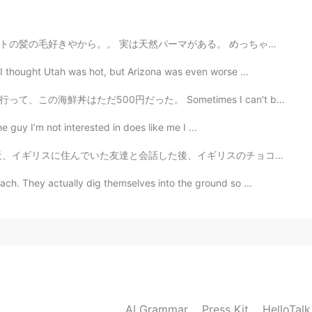
2020.12.29 00:38
る。 めっちゃクルクル！ 最近何もしてないけど、ジェルだけつけて、そのママで仕事行った。みんな俺を褒めた...
ou! 🥰
I thought Utah was hot, but Arizona was even worse ...
2020.12.29 00:37
Sometimes I can't believe Japan. I went to a sushi ho...
ざいます
he guy I’m not interested in does like me I ...
後、イギリスのチョコレートが多種多様であることに気づいた。 特にイースターや春の時、3ヶ月だけで買えるチョコ...
2020.12.29 00:37
h. They actually dig themselves into the ground so ...
2020.12.29 00:37
AI Grammar
Press Kit
HelloTal