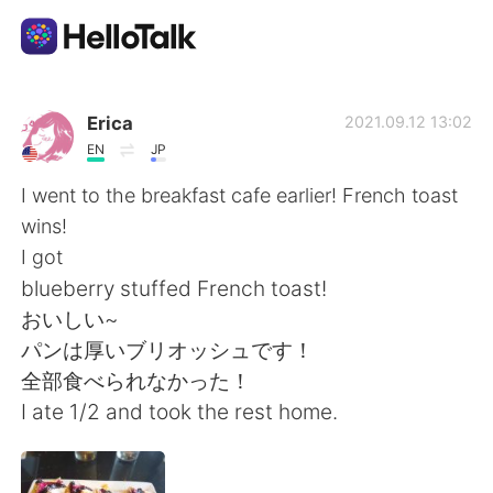
Aplikasi Pertukaran Bahasa
Erica
2021.09.12 13:02
EN
JP
AI Grammar Checker
I went to the breakfast cafe earlier! French toast
wins!
Indonesia
I got
blueberry stuffed French toast!
おいしい~
English
简体中文
パンは厚いブリオッシュです！
全部食べられなかった！
繁體中文
Español
I ate 1/2 and took the rest home.
العربية
Français