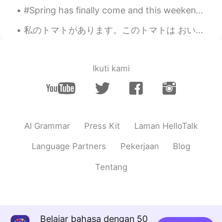
#Spring has finally come and this weekend is gonna be pretty warm so I'm going to the Quincy quar...
私のトマトがあります。このトマトは おいしくてあかいです。トマトはきれいでちいさいです。 😄I spent the weekend working on learning how to c...
Ikuti kami
AI Grammar
Press Kit
Laman HelloTalk
Language Partners
Pekerjaan
Blog
Tentang
Belajar bahasa dengan 50