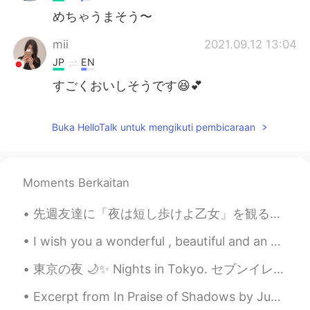
めちゃうまそう〜
mii
2021.09.12 13:04
JP
EN
すごくおいしそうです😆💕
Buka HelloTalk untuk mengikuti pembicaraan
Moments Berkaitan
先週友達に「夜は短し歩けよ乙女」を観るようにおすすめされた。あまり日本のアニメを見ない僕にとってアート、話、ユーモアなどすべての側面が意外に面白かった。こんなパブクロール(バー巡り」のような話は...
I wish you a wonderful , beautiful and an awesome day everyone ! Happy Tuesday 🌹 Remember to be ...
東京の夜 🌙✨ Nights in Tokyo. セブンイレブンからのお気に入りのアルコール飲料は何ですか What is your favourite alcoholic drink fro...
Excerpt from In Praise of Shadows by Jun'ichirō Tanizaki. And so as time goes by, old people giv...