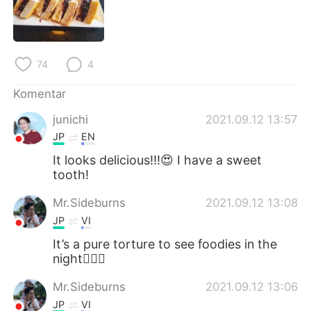
Deutsch
日本語
한국어
Русский
74
4
ไทย
Italiano
Komentar
Türkçe
Tiếng Việt
junichi
2021.09.12 13:57
JP
EN
Português
It looks delicious!!!😍 I have a sweet
tooth!
Mr.Sideburns
2021.09.12 13:08
JP
VI
It’s a pure torture to see foodies in the
night🤦🏻‍♂️
Mr.Sideburns
2021.09.12 13:06
JP
VI