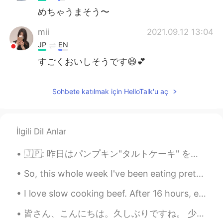
めちゃうまそう〜
mii
2021.09.12 13:04
JP
EN
すごくおいしそうです😆💕
Sohbete katılmak için HelloTalk'u aç
İlgili Dil Anlar
🇯🇵: 昨日はパンプキン"タルトケーキ" を手作りました！自分のレシピです！ 最近は同僚から新しいノートをもらったの中に新しいレシピを書きのが決めた！このレシピはめっちゃ楽しかったです！ 沢山の...
So, this whole week I've been eating pretty much the same meals. For breakfast I eat a banana and...
I love slow cooking beef. After 16 hours, everything was just so tender 😍 I'm going to buy a slo...
皆さん、こんにちは。久しぶりですね。 少し前に、うちの猫が天井を見つめていたことに気がつきました。そこで、私も見上げて、天井に乗っていたかなり大きなゲジゲジがいたことを見ました。ゲジゲジが本当...