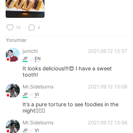
Deutsch
日本語
한국어
Русский
74
4
ไทย
Indonesia
Yorumlar
Italiano
Tiếng Việt
junichi
2021.09.12 13:57
JP
EN
Português
It looks delicious!!!😍 I have a sweet
tooth!
Mr.Sideburns
2021.09.12 13:08
JP
VI
It’s a pure torture to see foodies in the
night🤦🏻‍♂️
Mr.Sideburns
2021.09.12 13:06
JP
VI