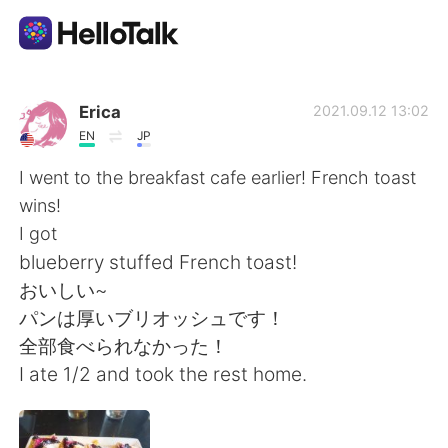
Dil Değişimi Uygulaması
Erica
2021.09.12 13:02
EN
JP
AI Grammar Checker
I went to the breakfast cafe earlier! French toast
wins!
Türkçe
I got
blueberry stuffed French toast!
おいしい~
English
简体中文
パンは厚いブリオッシュです！
全部食べられなかった！
繁體中文
Español
I ate 1/2 and took the rest home.
العربية
Français