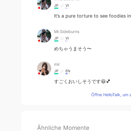
JP
VI
It’s a pure torture to see foodies in 
Mr.Sideburns
JP
VI
めちゃうまそう〜
mii
JP
EN
すごくおいしそうです😆💕
Öffne HelloTalk, um 
Ähnliche Momente