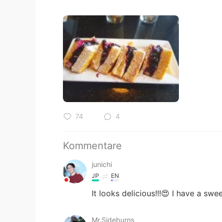
74
4
Kommentare
junichi
JP
EN
It looks delicious!!!😍 I have a swe
Mr.Sideburns