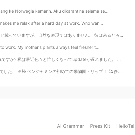
lang ke Norwegia kemarin. Aku dikarantina selama se...
t makes me relax after a hard day at work. Who wan...
りません。 彼は来るだろう。 ✖️He would come. 〇I think he'll come. ...
o work. My mother's plants always feel fresher t...
近色々と忙しくなってupdateが遅れました。 今日は先週出来なかった写真をアップしようと思います。 先週N...
動物園トリップ！ 🥰 多分理解していないと思いますww！ ママとパパが動物を指さしたとき、ベンジャミンは動物...
AI Grammar
Press Kit
HelloTa