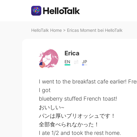
HelloTalk Home
>
Ericas Moment bei HelloTalk
Erica
EN
JP
I went to the breakfast cafe earlier! Fr
I got
blueberry stuffed French toast!
おいしい~
パンは厚いブリオッシュです！
全部食べられなかった！
I ate 1/2 and took the rest home.