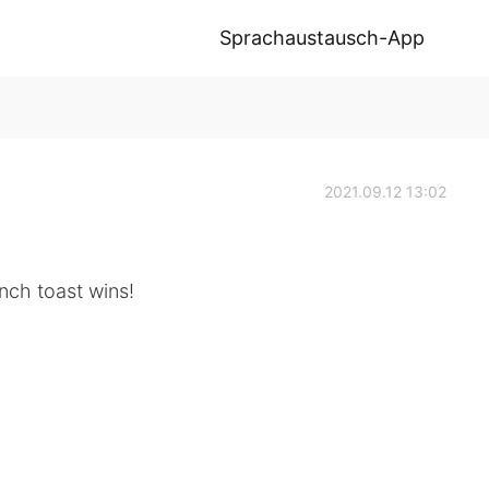
Sprachaustausch-App
2021.09.12 13:02
ench toast wins!