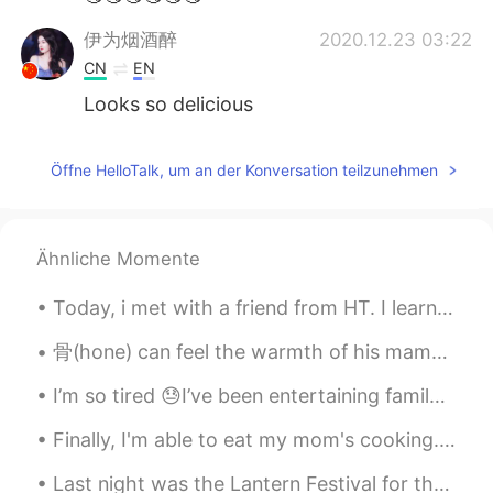
伊为烟酒醉
2020.12.23 03:22
CN
EN
Looks so delicious
Öffne HelloTalk, um an der Konversation teilzunehmen
Ähnliche Momente
Today, i met with a friend from HT. I learned a lot of Japanese and it felt like i was in Japan ...
骨(hone) can feel the warmth of his mama when being with 無明(mumyou) ． sorry if it tri.ggers u but ...
I’m so tired 😓I’ve been entertaining family from Australia and they range from 43 to 70 years old...
Finally, I'm able to eat my mom's cooking. Vietnamese dinner today: Goi Cuon & Banh Canh Gio Heo...
Last night was the Lantern Festival for the US. I saw all my overseas friends eating 汤圆 and I wa...