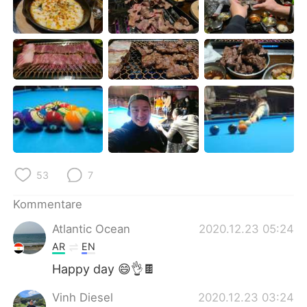
日本語
한국어
Русский
ไทย
Indonesia
Italiano
Türkçe
Tiếng Việt
Português
53
7
Kommentare
Atlantic Ocean
2020.12.23 05:24
AR
EN
Happy day 😄👌🍫
Vinh Diesel
2020.12.23 03:24