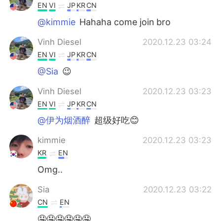
EN
VI
JP
KR
CN
@kimmie
Hahaha come join bro
Vinh Diesel
2020.12.23 03:24
EN
VI
JP
KR
CN
@Sia
😉
Vinh Diesel
2020.12.23 03:23
EN
VI
JP
KR
CN
@伊为烟酒醉
超级好吃😊
kimmie
2020.12.23 03:23
KR
EN
Omg..
Sia
2020.12.23 03:22
CN
EN
🤤🤤🤤🤤🤤🤤