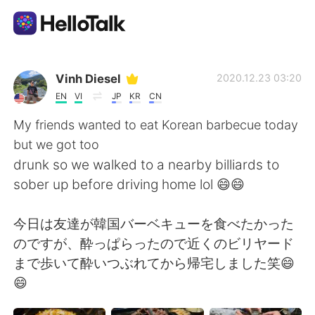
Sprachaustausch-App
Vinh Diesel
2020.12.23 03:20
EN
VI
JP
KR
CN
AI Grammar Checker
My friends wanted to eat Korean barbecue today
but we got too
Deutsch
drunk so we walked to a nearby billiards to
sober up before driving home lol 😄😄
English
简体中文
今日は友達が韓国バーベキューを食べたかった
のですが、酔っぱらったので近くのビリヤード
繁體中文
Español
まで歩いて酔いつぶれてから帰宅しました笑😄
😄
العربية
Français