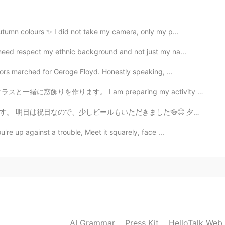
utumn colours ✨ I did not take my camera, only my p...
need respect my ethnic background and not just my na...
ors marched for Geroge Floyd. Honestly speaking, ...
 preparing my activity for tomorrow’s class. Since it...
した🍻😊 夕飯が終わったら、桃鉄をプレイして妻に負けました。 負けず嫌いこの僕は正直に嬉しくなかったが、...
re up against a trouble, Meet it squarely, face ...
AI Grammar
Press Kit
HelloTalk Web