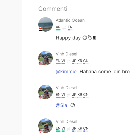
Commenti
Atlantic Ocean
AR
EN
Happy day 😄👌🍫
Vinh Diesel
EN
VI
JP
KR
CN
@kimmie
Hahaha come join bro
Vinh Diesel
EN
VI
JP
KR
CN
@Sia
😉
Vinh Diesel
EN
VI
JP
KR
CN