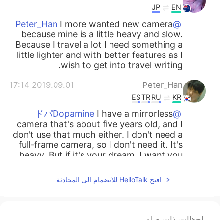
JP
EN
I more wanted new camera
@Peter_Han
because mine is a little heavy and slow.
Because I travel a lot I need something a
little lighter and with better features as I
wish to get into travel writing.
2019.09.01 17:14
Peter_Han
ES
TR
RU
KR
I have a mirrorless
@ドパDopamine
camera that's about five years old, and I
don't use that much either. I don't need a
full-frame camera, so I don't need it. It's
heavy. But if it's your dream, I want you
to work hard. I support your dream. And
even if you buy a camera, the quality of
افتح HelloTalk للانضمام الى المحادثة
the picture doesn't definitely improve. If
it's not a really old camera, it's better to
buy a lens.😊
لحظات ذات صله