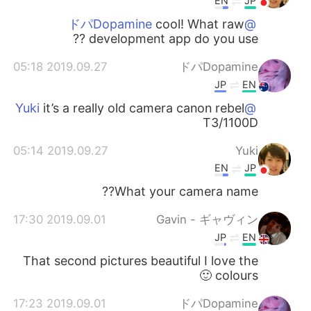
EN
JP
cool! What raw
@ドパDopamine
development app do you use ??
2019.09.27 05:18
ドパDopamine
JP
EN
it’s a really old camera canon rebel
@Yuki
T3/1100D
2019.09.27 05:14
Yuki
EN
JP
What your camera name??
2019.09.01 17:30
Gavin - ギャヴィン
JP
EN
That second pictures beautiful I love the
colours 🙂
2019.09.01 17:23
ドパDopamine