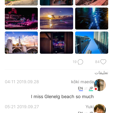
日本語
한국어
Русский
ไทย
Indonesia
Italiano
Türkçe
Tiếng Việt
Português
19
84
تعليقات
2019.09.28 04:11
kōki maeda
EN
JP
I miss Glenelg beach so much
2019.09.27 05:21
Yuki