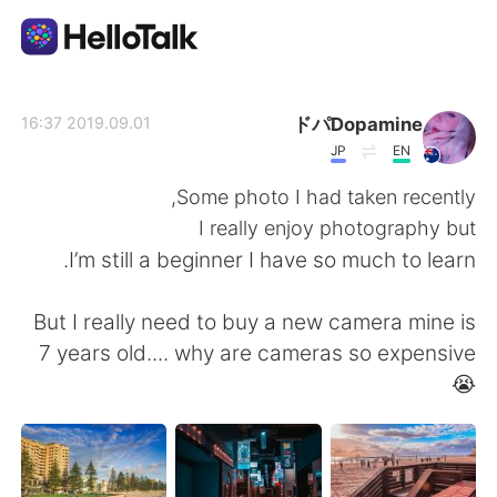
تطبيق تبادل اللغة
ドパDopamine
2019.09.01 16:37
JP
EN
AI Grammar Checker
Some photo I had taken recently,
I really enjoy photography but
العربية
I’m still a beginner I have so much to learn.
But I really need to buy a new camera mine is
English
简体中文
7 years old.... why are cameras so expensive
😭
繁體中文
Español
Français
Deutsch