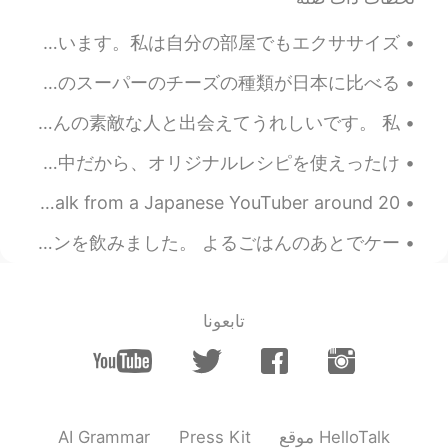
2019.09.01 17:04
ドパDopamine
JP
EN
私は毎日家にいるので、食べるものをもっと厳しくする必要があると思いました。健康的なスナックは安くはありませんが、食べると気持ちが良くなるので、いい投資だと思います。私は自分の部屋でもエクササイズ...
I know 😭😭😭 Goodbye my money 💸💸
昨夜からイギリスではサマータイムになったみたいです。全然知らなくて1時間無くした気分です😭😭 スーパで色んなイースターグッズが売られていました。後イギリスのスーパーのチーズの種類が日本に比べる...
💸 I really want new camera and lenses
but I think I won’t be able to get for 1-2
妻は仙台出身なので、3月11日は大事な日です。 地震後に日本から逃げてきた多くの外国人とは異なり、私は東北で英語を教えることにしました。 東北地方でたくさんの素敵な人と出会えてうれしいです。 私...
years because I travel too much haha
今日の夕食にピーマンの肉詰めを作った Tonight for dinner I made some stuffed peppers 私は今厳しいダイエット中だから、オリジナルレシピを使えったけ...
2019.09.01 17:02
Peter_Han
How do you first know about HelloTalk? I knew about HelloTalk from a Japanese YouTuber around 20...
ES
TR
RU
KR
You need to buy
@ドパDopamine
きのうは息子のたんじょうびでした。 おいしいよるごはんを作りました。 サバとクリームチーズとトーストそしてさかな飲のラザニヤを食べました。スペインの赤ワインを飲みました。 よるごはんのあとでケー...
additional lenses and additional? extra?
batteries there.
2019.09.01 16:59
ドパDopamine
تابعونا
JP
EN
I completely understand choosing
@neru
and saving money for camera is hard
AI Grammar
Press Kit
موقع HelloTalk
2019.09.01 16:59
ドパDopamine