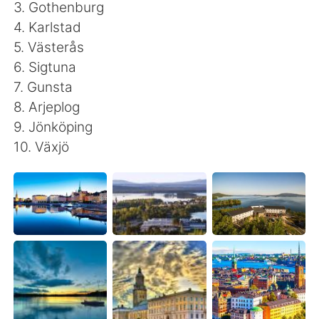
Deutsch
日本語
3. Gothenburg
4. Karlstad
한국어
ไทย
5. Västerås
6. Sigtuna
Indonesia
Italiano
7. Gunsta
8. Arjeplog
Türkçe
Tiếng Việt
9. Jönköping
10. Växjö
Português