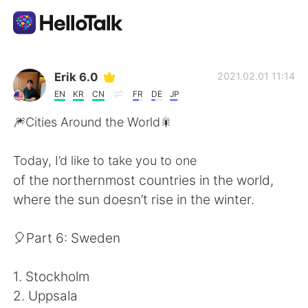
Приложение для Языкового Обмена
Erik 6.0
2021.02.01 11:14
EN
KR
CN
FR
DE
JP
AI Grammar Checker
🎆Cities Around the World🎇
Русский
Today, I’d like to take you to one
of the northernmost countries in the world,
where the sun doesn’t rise in the winter.
English
简体中文
🎈Part 6: Sweden
繁體中文
Español
1. Stockholm
العربية
Français
2. Uppsala