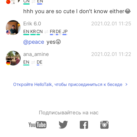
CN
EN
hhh you are so cute I don't know either😂
Erik 6.0
2021.02.01 11:25
EN
KR
CN
FR
DE
JP
@peace
yes😜
ana_amine
2021.02.01 11:22
EN
DE
Such a beautiful places 😍
peace
2021.02.01 11:20
Откройте HelloTalk, чтобы присоединиться к беседе
CN
EN
Why send such a beautiful picture? Trying
to trick me into traveling
Подписывайтесь на нас