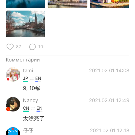
87
10
Комментарии
tami
2021.02.01 14:08
JP
EN
9, 10😁
Nancy
2021.02.01 12:49
CN
EN
太漂亮了
仔仔
2021.02.01 12:18