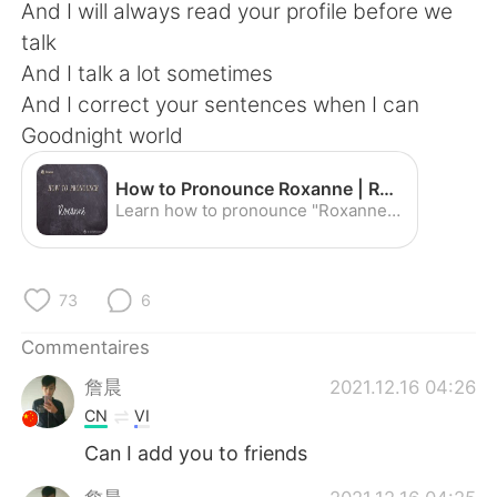
日本語
한국어
And I will always read your profile before we
talk
Русский
ไทย
And I talk a lot sometimes
And I correct your sentences when I can
Indonesia
Italiano
Goodnight world
Türkçe
Tiếng Việt
How to Pronounce Roxanne | Roxanne Pronunciation - YouTube
Learn how to pronounce "Roxanne" with the American Pronunciation Guide ("APG")! The American Pronunciation Guide is devoted to descriptive linguistics--i.e....
Português
73
6
Commentaires
詹晨
2021.12.16 04:26
CN
VI
Can I add you to friends