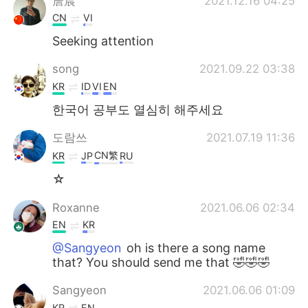
詹晨
2021.12.16 04:25
CN
VI
Seeking attention
song
2021.09.22 03:38
KR
ID
VI
EN
한국어 공부도 열심히 해주세요
도람쓰
2021.07.19 11:36
CN繁
KR
JP
RU
☆
Roxanne
2021.06.06 02:34
EN
KR
@Sangyeon
oh is there a song name
that? You should send me that 🤣🤣🤣
Sangyeon
2021.06.06 01:09
KR
EN