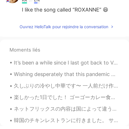
I like the song called “ROXANNE” 😆
Ouvrez HelloTalk pour rejoindre la conversation
Moments liés
It’s been a while since I last got back to Vancouver... We were gonna celebrate my grandmas 90 ye...
Wishing desperately that this pandemic would end so we can hit the road again, but that doesn't m...
久しぶりの冷やし中華です〜 一人前だけ作るのはすごくコスパが良くないです！笑 どんなものでも少ししかいらないし、どうせ切るなら、たくさん切ってもそんなに変わらないと思います😂 しかも、ここの水道...
楽しかった1日でした！ ゴーゴーカレー食べて、ゲーセンでキャプテンアメリカのフィギュアを簡単に取れて、嬉しかった！（＾∇＾） 夜ご飯またハンバーグを作りました〜 引っ越して以来、初めてちゃんとし...
ネットフリックスの内容は国によって違うことはみんな知ってると思いますけど、最近こっちのネットフリックスは韓国の映画やドラマばっかりです…全世界同時にリリースドラマ以外のはほぼ韓国ドラマですし、ア...
韓国のチキンレストランに行きました。 サクサクで、すごく美味しいから、フライドチキンだと思いましたが、まさか特殊な焼き方で作ったベイクドチキンでした！揚げるのより全然ヘルシーですね！おでん🍢みた...