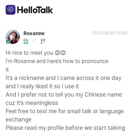
Appli d'échange linguistique
Roxanne
2021.06.05 15:59
EN
KR
AI Grammar Checker
Hi nice to meet you 😊😊
I’m Roxanne and here’s how to pronounce
Français
it
It’s a nickname and I came across it one day
and I really liked it so I use it
English
简体中文
And I prefer not to tell you my Chinese name
cuz It’s meaningless
繁體中文
Español
Feel free to text me for small talk or language
exchange
العربية
Deutsch
Please read my profile before we start talking