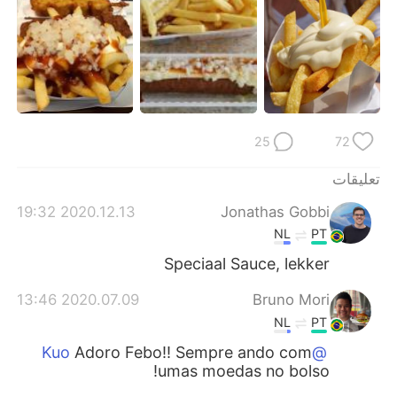
日本語
한국어
Русский
ไทย
Indonesia
Italiano
Türkçe
Tiếng Việt
25
72
تعليقات
Português
2020.12.13 19:32
Jonathas Gobbi
NL
PT
Speciaal Sauce, lekker
2020.07.09 13:46
Bruno Mori
NL
PT
Adoro Febo!! Sempre ando com
@Kuo
umas moedas no bolso!