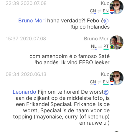
2020.07.08 22:39
Kuo
CN
EN
haha verdade?! Febo é
@Bruno Mori
típico holandês!
2020.07.08 15:37
Bruno Mori
NL
PT
com amendoim é o famoso Saté
holandês. Ik vind FEBO leeker!
2020.06.13 08:34
Kuo
CN
EN
Fijn om te horen! De worst
@Leonardo
aan de zijkant op de middelste foto, is
een Frikandel Speciaal. Frikandel is de
worst, Speciaal is de naam voor de
topping (mayonaise, curry (of ketchup)
en rauwe ui)