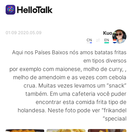
تطبيق تبادل اللغة
Kuo
2020.05.09 01:09
CN
EN
AI Grammar Checker
Aqui nos Países Baixos nós amos batatas fritas
em tipos diversos
العربية
, por exemplo com maionese, molho de curry,
melho de amendoim e as vezes com cebola
crua. Muitas vezes levamos um “snack”
English
简体中文
também. Em uma cafeteria você puder
encontrar esta comida frita tipo de
繁體中文
Español
holandesa. Neste foto pode ver “frikandel
speciaal”
Français
Deutsch