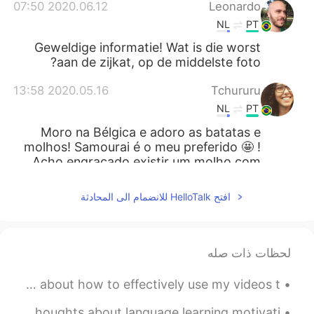
2020.06.12 07:50
Leonardo
NL
PT
Geweldige informatie! Wat is die worst
aan de zijkat, op de middelste foto?
2020.05.16 13:58
Tchururu
NL
PT
Moro na Bélgica e adoro as batatas e
molhos! Samourai é o meu preferido 🤩 !
Acho engraçado existir um molho com
nome "Brésil" aqui em Bruxelas hahaha
افتح HelloTalk للانضمام الى المحادثة
2020.05.15 15:11
Wally
EN
PT
Delicioso
لحظات ذات صله
2020.05.10 11:06
Larissa
In today’s English listening practice video, I give tips about how to effectively use my videos t...
ES
PT
In today’s English listening practice video I give some thoughts about language learning motivati...