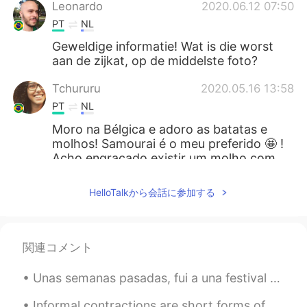
Leonardo
2020.06.12 07:50
PT
NL
Geweldige informatie! Wat is die worst
aan de zijkat, op de middelste foto?
Tchururu
2020.05.16 13:58
PT
NL
Moro na Bélgica e adoro as batatas e
molhos! Samourai é o meu preferido 🤩 !
Acho engraçado existir um molho com
nome "Brésil" aqui em Bruxelas hahaha
HelloTalkから会話に参加する
Wally
2020.05.15 15:11
PT
EN
Delicioso
関連コメント
Larissa
2020.05.10 11:06
Unas semanas pasadas, fui a una festival de cine. Siempre siento incómodo en festivales así, pero...
PT
ES
Informal contractions are short forms of other words that people use when speaking casually. They...