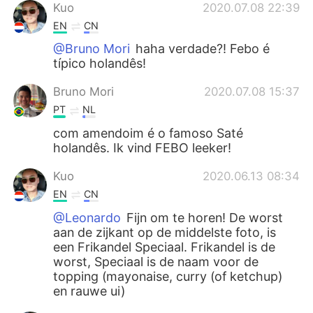
Kuo
2020.07.08 22:39
EN
CN
@Bruno Mori
haha verdade?! Febo é
típico holandês!
Bruno Mori
2020.07.08 15:37
PT
NL
com amendoim é o famoso Saté
holandês. Ik vind FEBO leeker!
Kuo
2020.06.13 08:34
EN
CN
@Leonardo
Fijn om te horen! De worst
aan de zijkant op de middelste foto, is
een Frikandel Speciaal. Frikandel is de
worst, Speciaal is de naam voor de
topping (mayonaise, curry (of ketchup)
en rauwe ui)