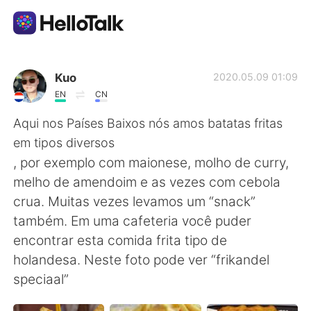
語学交換アプリ
Kuo
2020.05.09 01:09
EN
CN
AI Grammar Checker
Aqui nos Países Baixos nós amos batatas fritas
em tipos diversos
日本語
, por exemplo com maionese, molho de curry,
melho de amendoim e as vezes com cebola
crua. Muitas vezes levamos um “snack”
English
简体中文
também. Em uma cafeteria você puder
encontrar esta comida frita tipo de
繁體中文
Español
holandesa. Neste foto pode ver “frikandel
speciaal”
العربية
Français