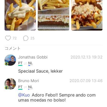
Deutsch
한국어
Русский
ไทย
Indonesia
Italiano
Türkçe
Tiếng Việt
72
25
コメント
Português
Jonathas Gobbi
2020.12.13 19:32
PT
NL
Speciaal Sauce, lekker
Bruno Mori
2020.07.09 13:46
PT
NL
@Kuo
Adoro Febo!! Sempre ando com
umas moedas no bolso!