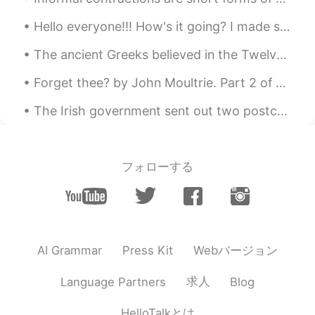
Eu estou morando na Holanda, e meu
molho favorito é joppiesaus 😋
Hello everyone!!! How's it going? I made some Chocolate Chip Cookies a little while ago. Here ar...
Kuo
2020.05.09 14:57
The ancient Greeks believed in the Twelve Gods of Olympus. Religion was very important for the so...
EN
CN
Forget thee? by John Moultrie. Part 2 of 3. “Forget thee?”—Bid the forest-birds forget their sw...
@Nathalia
eu posso te recomendar-lo!
Delicioso! 😁
The Irish government sent out two postcards to everyone house in Ireland, so we can write to each...
Kuo
2020.05.09 14:55
EN
CN
フォローする
@Tiago
Interesante! Realmente não
conheco essa forma, mas há muitas
formas aqui por comer batatas fritas
Kuo
2020.05.09 14:53
EN
CN
Webバージョン
AI Grammar
Press Kit
@Conrado
Bedankt voor het verbeteren!
求人
Language Partners
Blog
Ik hou het liefst van patat met
mayonaise. Soms heb ik ook zin in patat
HelloTalkとは