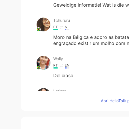
Geweldige informatie! Wat is die w
Tchururu
PT
NL
Moro na Bélgica e adoro as batata
engraçado existir um molho com n
Wally
PT
EN
Delicioso
Larissa
PT
ES
Apri HelloTalk 
Eu estou morando na Holanda, e m
Kuo