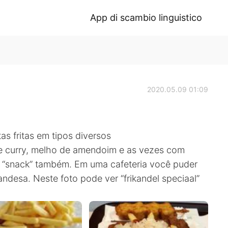
App di scambio linguistico
2020.05.09 01:09
s fritas em tipos diversos
e curry, melho de amendoim e as vezes com
 “snack” também. Em uma cafeteria você puder
andesa. Neste foto pode ver “frikandel speciaal”