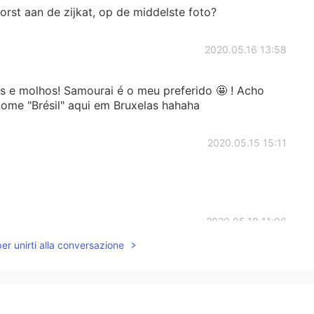
orst aan de zijkat, op de middelste foto?
2020.05.16 13:58
s e molhos! Samourai é o meu preferido 🤩 ! Acho
ome "Brésil" aqui em Bruxelas hahaha
2020.05.15 15:11
2020.05.10 11:06
per unirti alla conversazione
eu molho favorito é joppiesaus 😋
2020.05.09 14:57