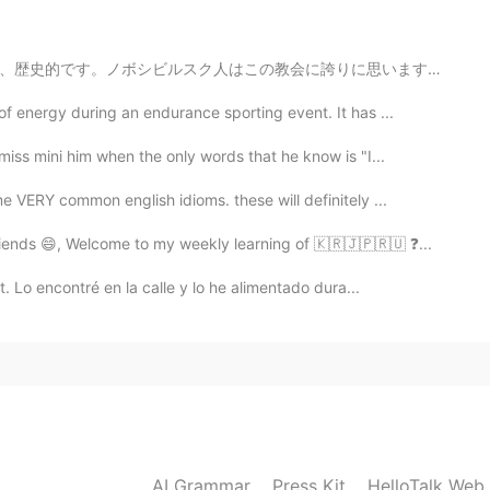
-lo! Delicioso! 😁
誇りに思います。でも、めっちゃ小さいです。 This is a church in Novosibirsk...
2020.05.09 14:55
 energy during an endurance sporting event. It has ...
ss mini him when the only words that he know is "I...
ão conheco essa forma, mas há muitas formas aqui
 VERY common english idioms. these will definitely ...
ends 😄, Welcome to my weekly learning of 🇰🇷🇯🇵🇷🇺 ❓...
2020.05.09 14:53
. Lo encontré en la calle y lo he alimentado dura...
teren! Ik hou het liefst van patat met mayonaise.
og (mayonaise en pindasaus). Ik vind de smaak van
2020.05.09 09:24
Ik vind uitjes te sterk. Wat is de beste manier voor jou
AI Grammar
Press Kit
HelloTalk Web