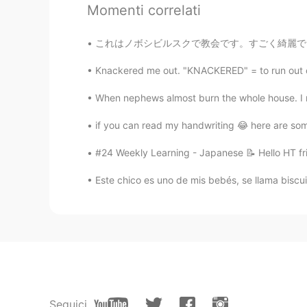
EN
CN
Momenti correlati
@Nathalia
eu posso te recomendar
これはノボシビルスクで教会です。すごく綺麗で、歴史的です。ノボシビルスク人はこの教会に
Kuo
Knackered me out. "KNACKERED" = to run out of
EN
CN
When nephews almost burn the whole house. I mi
@Tiago
Interesante! Realmente n
por comer batatas fritas
if you can read my handwriting 😂 here are some
#24 Weekly Learning - Japanese 📝 Hello HT fri
Kuo
EN
CN
Este chico es uno de mis bebés, se llama biscuit
@Conrado
Bedankt voor het verbe
Soms heb ik ook zin in patat oorl
rauwe ui ook te sterk eigenlijk.
Conrado
PT
NL
@Kuo
Ik liever frietjes met mayo. 
Seguici