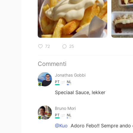
72
25
Commenti
Jonathas Gobbi
PT
NL
Speciaal Sauce, lekker
Bruno Mori
PT
NL
@Kuo
Adoro Febo!! Sempre ando