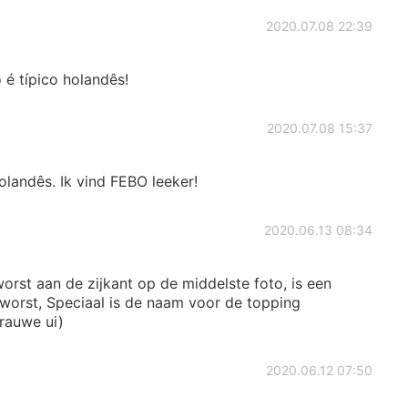
2020.07.08 22:39
é típico holandês!
2020.07.08 15:37
andês. Ik vind FEBO leeker!
2020.06.13 08:34
orst aan de zijkant op de middelste foto, is een
e worst, Speciaal is de naam voor de topping
 rauwe ui)
2020.06.12 07:50