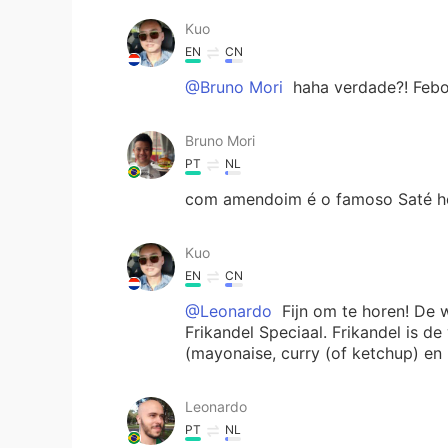
Kuo
EN
CN
@Bruno Mori
haha verdade?! Febo 
Bruno Mori
PT
NL
com amendoim é o famoso Saté hol
Kuo
EN
CN
@Leonardo
Fijn om te horen! De w
Frikandel Speciaal. Frikandel is d
(mayonaise, curry (of ketchup) en
Leonardo
PT
NL