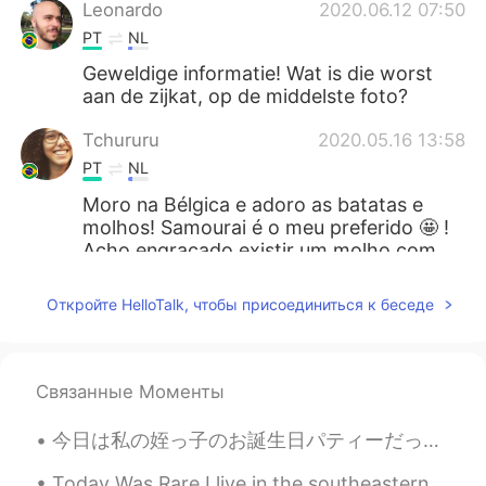
Leonardo
2020.06.12 07:50
PT
NL
Geweldige informatie! Wat is die worst
aan de zijkat, op de middelste foto?
Tchururu
2020.05.16 13:58
PT
NL
Moro na Bélgica e adoro as batatas e
molhos! Samourai é o meu preferido 🤩 !
Acho engraçado existir um molho com
nome "Brésil" aqui em Bruxelas hahaha
Откройте HelloTalk, чтобы присоединиться к беседе
Wally
2020.05.15 15:11
PT
EN
Delicioso
Связанные Моменты
Larissa
2020.05.10 11:06
今日は私の姪っ子のお誕生日パティーだった Today was my nieces birthday party 今日のジョギングが終わったの後に、私の妹の家に行った After I finis...
PT
ES
Today Was Rare I live in the southeastern United States. The city I live in, Atlanta, hardly ev...