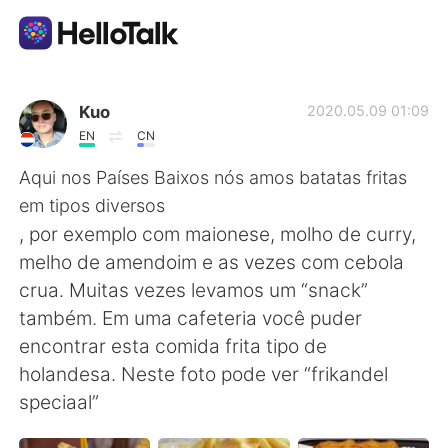
Приложение для Языкового Обмена
Kuo
2020.05.09 01:09
EN
CN
AI Grammar Checker
Aqui nos Países Baixos nós amos batatas fritas
em tipos diversos
Русский
, por exemplo com maionese, molho de curry,
melho de amendoim e as vezes com cebola
crua. Muitas vezes levamos um “snack”
English
简体中文
também. Em uma cafeteria você puder
encontrar esta comida frita tipo de
繁體中文
Español
holandesa. Neste foto pode ver “frikandel
speciaal”
العربية
Français