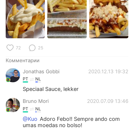
Deutsch
日本語
한국어
ไทย
Indonesia
Italiano
Türkçe
Tiếng Việt
72
25
Комментарии
Português
Jonathas Gobbi
2020.12.13 19:32
PT
NL
Speciaal Sauce, lekker
Bruno Mori
2020.07.09 13:46
PT
NL
@Kuo
Adoro Febo!! Sempre ando com
umas moedas no bolso!