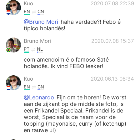
Kuo
2020.07.08 22:39
EN
CN
@Bruno Mori
haha verdade?! Febo é
típico holandês!
Bruno Mori
2020.07.08 15:37
PT
NL
com amendoim é o famoso Saté
holandês. Ik vind FEBO leeker!
Kuo
2020.06.13 08:34
EN
CN
@Leonardo
Fijn om te horen! De worst
aan de zijkant op de middelste foto, is
een Frikandel Speciaal. Frikandel is de
worst, Speciaal is de naam voor de
topping (mayonaise, curry (of ketchup)
en rauwe ui)