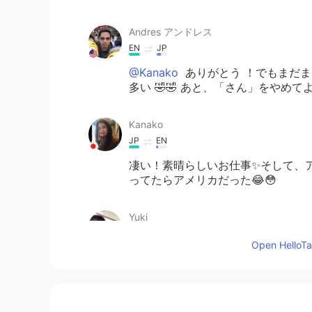
Andres アンドレス
EN
JP
@Kanako
ありがとう ！でもまだま
多い 🤣🤣 あと、「さん」をやめてよ
Kanako
JP
EN
凄い！素晴らしいお仕事✨そして、
ってたらアメリカだった😂😳
Yuki
JP
EN
Open HelloTal
Would you like to practice your J
pyonpyon
JP
EN