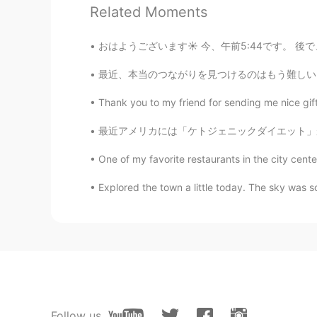
Related Moments
立派な職業ですごいです！😊
おはようございます☀ 今、午前5:44です。 後で、私は大学に行きます。 Good 
由美
最近、本当のつながりを見つけるのはもう難しい。人々は本当にお互いに話しないし、ただお互い
JP
EN
Thank you to my friend for sending me nice gifts
さいきん、プログラマたちは悩んで
最近アメリカには「ケトジェニックダイエット」がとても有名なダイエット Lately i
Eriko
JP
EN
One of my favorite restaurants in the city cente
素晴らしい仕事ですね😊✨
Explored the town a little today. The sky was so 
Andres アンドレス
EN
JP
@Thank you
そんな感じ 😆
Thank you
Follow us
JP
EN