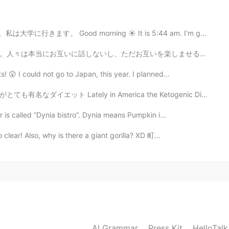
morning ☀️ It is 5:44 am. I’m going to my university...
2020.09.22 09:23
を楽しませるかな？実質的な会話がない。本当の興味あまりがない。全ては、ただのゲームで、勝つのことばかりが大...
! 😲 I could not go to Japan, this year. I planned...
るよなぁ。でも。
n America the Ketogenic Diet is very popular 2年前に私もその...
2020.08.25 15:05
r is called “Dynia bistro”. Dynia means Pumpkin i...
clear! Also, why is there a giant gorilla? XD 町...
2020.04.06 02:15
2020.04.05 15:19
AI Grammar
Press Kit
HelloTal