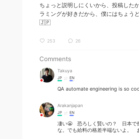
ちょっと説明しにくいから、投稿したかっ
ラミングが好きだから、僕にはちょうど
🇯🇵
253
26
Comments
Takuya
JP
EN
QA automate engineering is so coo
Arakanjapan
JP
EN
凄い😬 恐ろしく賢いの？ 日本
な。でも給料の格差半端ないよ。 