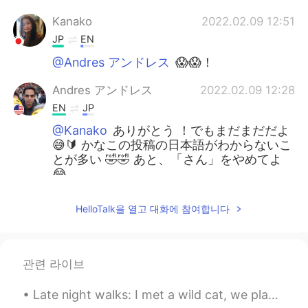
Kanako
2022.02.09 12:51
JP
EN
@Andres アンドレス
😱😱！
Andres アンドレス
2022.02.09 12:28
EN
JP
@Kanako
ありがとう ！でもまだまだだよ
😅🔰 かなこの投稿の日本語がわからないこ
とが多い 🤣🤣 あと、「さん」をやめてよ
😂
Kanako
2022.02.09 05:52
HelloTalk을 열고 대화에 참여합니다
JP
EN
凄い！素晴らしいお仕事✨そして、アンド
レスさん日本語お上手だから日本在住だと
관련 라이브
ずっと思ってたらアメリカだった😂😳
Late night walks: I met a wild cat, we played "peek a boo"🙈🙉🐈 I am sure if a stranger saw me they...
Yuki
2021.12.17 23:34