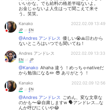
いいかな。でも給料の格差半端ないよ。
お金じゃないよ人生はって聞こえて来そ
う。笑笑。
Kanako
2022.02.09 13:49
JP
EN
@Andres アンドレス
優しい😭🙏🏻わから
ないところはいつでも聞いてね！
Andres アンドレス
2022.02.09 13:33
EN
JP
@Kanako
Ahaha 違う ！めっちゃnativeだ
から勉強になる✏️ 😎 ありがとう ！
Kanako
2022.02.09 12:56
JP
EN
@Andres アンドレス
ごめん、変な文章な
のかも〜😭自粛しますw 🗣️アンドレス…な
んか呼びにくいや😂