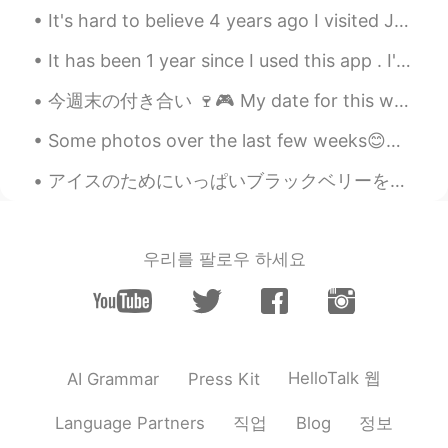
JP
EN
It's hard to believe 4 years ago I visited Japan. I remember it was the best experience of my lif...
Would you like to practice your Japanese
It has been 1 year since I used this app . I've made great friends and learned new things. I hope...
for 10 minutes?
今週末の付き合い 🍷🎮 My date for this weekend とても久しぶりに私の好きなゲームをする😂 For the first time in forever I’ll p...
pyonpyon
2021.09.19 14:20
JP
EN
Some photos over the last few weeks😊💖, I finally got to run again after 2.5 months and my legs fe...
立派な職業ですごいです！😊
アイスのためにいっぱいブラックベリーを摘んだけど、まだいっぱいがあったそう Even though we picked a lot of blackberries for ice cream, ...
由美
2020.09.22 09:23
JP
EN
우리를 팔로우 하세요
さいきん、プログラマたちは悩んでるよな
ぁ。でも。
Eriko
2020.08.25 15:05
JP
EN
HelloTalk 웹
AI Grammar
Press Kit
素晴らしい仕事ですね😊✨
직업
정보
Language Partners
Blog
Andres アンドレス
2020.04.06 02:15