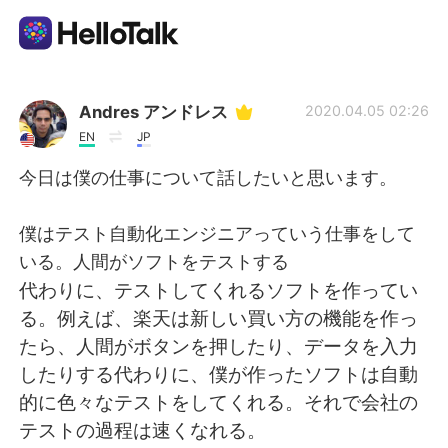
언어 교환 앱
Andres アンドレス
2020.04.05 02:26
EN
JP
AI Grammar Checker
今日は僕の仕事について話したいと思います。
한국어
僕はテスト自動化エンジニアっていう仕事をして
いる。人間がソフトをテストする
代わりに、テストしてくれるソフトを作ってい
English
简体中文
る。例えば、楽天は新しい買い方の機能を作っ
たら、人間がボタンを押したり、データを入力
繁體中文
Español
したりする代わりに、僕が作ったソフトは自動
的に色々なテストをしてくれる。それで会社の
العربية
Français
テストの過程は速くなれる。