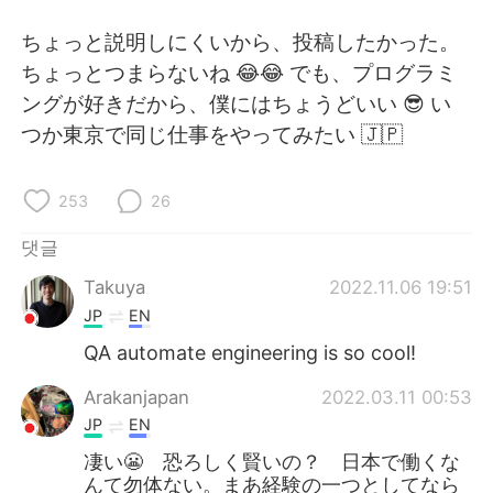
Deutsch
日本語
ちょっと説明しにくいから、投稿したかった。
Русский
ไทย
ちょっとつまらないね 😂😂 でも、プログラミ
ングが好きだから、僕にはちょうどいい 😎 い
Indonesia
Italiano
つか東京で同じ仕事をやってみたい 🇯🇵
Türkçe
Tiếng Việt
253
26
Português
댓글
Takuya
2022.11.06 19:51
JP
EN
QA automate engineering is so cool!
Arakanjapan
2022.03.11 00:53
JP
EN
凄い😬 恐ろしく賢いの？ 日本で働くな
んて勿体ない。まあ経験の一つとしてなら