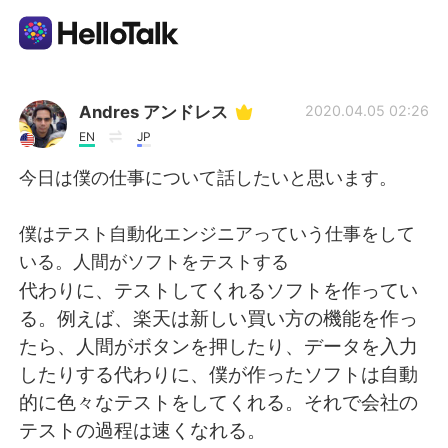
語学交換アプリ
Andres アンドレス
2020.04.05 02:26
EN
JP
AI Grammar Checker
今日は僕の仕事について話したいと思います。
日本語
僕はテスト自動化エンジニアっていう仕事をして
いる。人間がソフトをテストする
代わりに、テストしてくれるソフトを作ってい
English
简体中文
る。例えば、楽天は新しい買い方の機能を作っ
たら、人間がボタンを押したり、データを入力
繁體中文
Español
したりする代わりに、僕が作ったソフトは自動
的に色々なテストをしてくれる。それで会社の
العربية
Français
テストの過程は速くなれる。