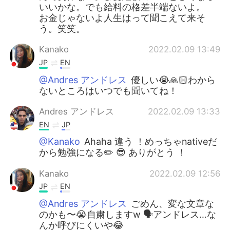
いいかな。でも給料の格差半端ないよ。
お金じゃないよ人生はって聞こえて来そ
う。笑笑。
Kanako
2022.02.09 13:49
JP
EN
@Andres アンドレス
優しい😭🙏🏻わから
ないところはいつでも聞いてね！
Andres アンドレス
2022.02.09 13:33
EN
JP
@Kanako
Ahaha 違う ！めっちゃnativeだ
から勉強になる✏️ 😎 ありがとう ！
Kanako
2022.02.09 12:56
JP
EN
@Andres アンドレス
ごめん、変な文章な
のかも〜😭自粛しますw 🗣️アンドレス…な
んか呼びにくいや😂