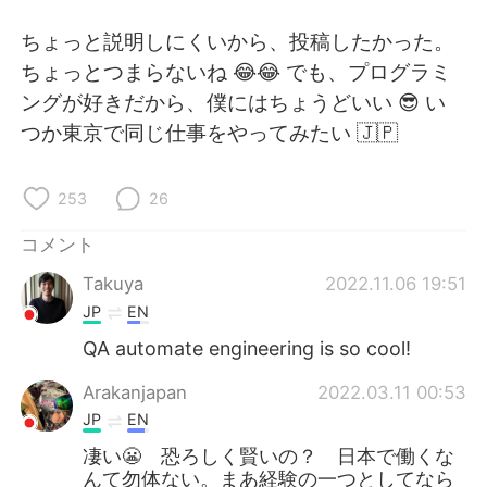
Deutsch
한국어
ちょっと説明しにくいから、投稿したかった。
Русский
ไทย
ちょっとつまらないね 😂😂 でも、プログラミ
ングが好きだから、僕にはちょうどいい 😎 い
Indonesia
Italiano
つか東京で同じ仕事をやってみたい 🇯🇵
Türkçe
Tiếng Việt
253
26
Português
コメント
Takuya
2022.11.06 19:51
JP
EN
QA automate engineering is so cool!
Arakanjapan
2022.03.11 00:53
JP
EN
凄い😬 恐ろしく賢いの？ 日本で働くな
んて勿体ない。まあ経験の一つとしてなら