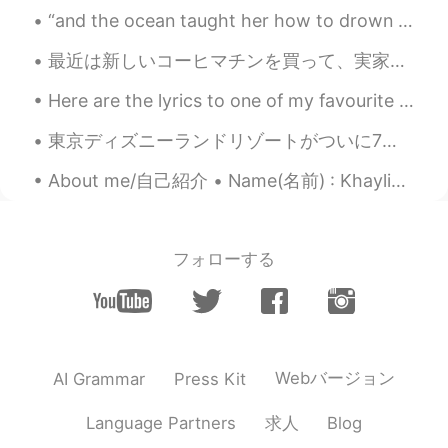
JP
EN
“and the ocean taught her how to drown in all the things bigger than herself. the ocean loved her...
Would you like to practice your Japanese
最近は新しいコーヒマチンを買って、実家性のコーヒに夢中になった 笑。☕☕ 今のコロナの検疫のせいで、喫茶店に行くことが出来ないけど、このマチンで大丈夫になった😁 どんなコーヒが好き？私はアメリカ...
for 10 minutes?
Here are the lyrics to one of my favourite Christmas carols. It is Judy Garland’s version. “Hav...
pyonpyon
2021.09.19 14:20
JP
EN
東京ディズニーランドリゾートがついに7月1日オープン！ 私は興奮しています！！🤩 Tokyo Disneyland Resort will finally open on July 1st!!...
立派な職業ですごいです！😊
About me/自己紹介 • Name(名前) : Khaylin • Where are you from?(出身) : Indonesia 🇮🇩 • Height (背の高さ) : 15...
由美
2020.09.22 09:23
JP
EN
フォローする
さいきん、プログラマたちは悩んでるよな
ぁ。でも。
Eriko
2020.08.25 15:05
JP
EN
Webバージョン
AI Grammar
Press Kit
素晴らしい仕事ですね😊✨
求人
Language Partners
Blog
Andres アンドレス
2020.04.06 02:15