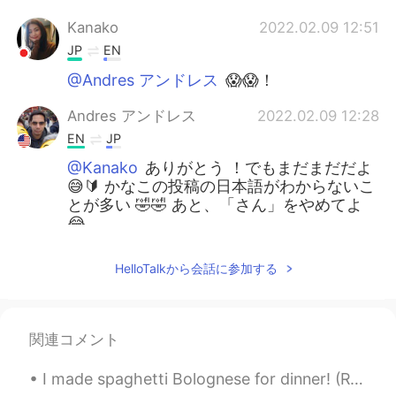
Kanako
2022.02.09 12:51
JP
EN
@Andres アンドレス
😱😱！
Andres アンドレス
2022.02.09 12:28
EN
JP
@Kanako
ありがとう ！でもまだまだだよ
😅🔰 かなこの投稿の日本語がわからないこ
とが多い 🤣🤣 あと、「さん」をやめてよ
😂
Kanako
2022.02.09 05:52
HelloTalkから会話に参加する
JP
EN
凄い！素晴らしいお仕事✨そして、アンド
レスさん日本語お上手だから日本在住だと
関連コメント
ずっと思ってたらアメリカだった😂😳
I made spaghetti Bolognese for dinner! (Reminder: I lost all my chats so if we were talking plea...
Yuki
2021.12.17 23:34