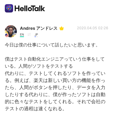
Appli d'échange linguistique
Andres アンドレス
2020.04.05 02:26
EN
JP
AI Grammar Checker
今日は僕の仕事について話したいと思います。
Français
僕はテスト自動化エンジニアっていう仕事をして
いる。人間がソフトをテストする
代わりに、テストしてくれるソフトを作ってい
English
简体中文
る。例えば、楽天は新しい買い方の機能を作っ
たら、人間がボタンを押したり、データを入力
繁體中文
Español
したりする代わりに、僕が作ったソフトは自動
的に色々なテストをしてくれる。それで会社の
العربية
Deutsch
テストの過程は速くなれる。