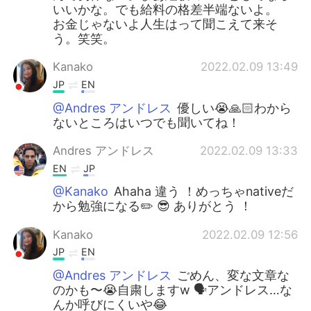
いいかな。でも給料の格差半端ないよ。
お金じゃないよ人生はって聞こえて来そ
う。笑笑。
Kanako
2022.02.09 13:49
JP
EN
@Andres アンドレス
優しい😭🙏🏻わから
ないところはいつでも聞いてね！
Andres アンドレス
2022.02.09 13:33
EN
JP
@Kanako
Ahaha 違う ！めっちゃnativeだ
から勉強になる✏️ 😎 ありがとう ！
Kanako
2022.02.09 12:56
JP
EN
@Andres アンドレス
ごめん、変な文章な
のかも〜😭自粛しますw 🗣️アンドレス…な
んか呼びにくいや😂