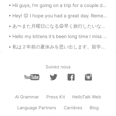
JP
EN
Hii guys, I’m going on a trip for a couple days and won’t have phone service :( but I’ll try to a...
Would you like to practice your Japanese
Hey! 😌 I hope you had a great day. Remember, even if today was hard, tomorrow the sun will rise o...
for 10 minutes?
あ〜また月曜日になる😩早く旅行したいな〜😭早く日本に行きたいー😆✈ 旅行と言えば、いつも自分のスリッパを持って行く。別に潔癖症じゃないけどビジネスホテルのスリッパは1回を使って捨てるスリッパじゃ...
pyonpyon
2021.09.19 14:20
JP
EN
Hello my kittens it’s been long time I miss you all 😻 If you have any questions you can leave it ...
立派な職業ですごいです！😊
私は２年前の夏休みを思い出します。留学中に沖縄に旅行しました。凄く綺麗な島で、東京より雰囲気が違います。 沖縄の夜が大好きです!「千ベロ」という1000¥で酔っ払うの活動が超楽しかったです!🍻 ...
由美
2020.09.22 09:23
JP
EN
Suivez nous
さいきん、プログラマたちは悩んでるよな
ぁ。でも。
Eriko
2020.08.25 15:05
JP
EN
AI Grammar
Press Kit
HelloTalk Web
素晴らしい仕事ですね😊✨
Language Partners
Carrières
Blog
Andres アンドレス
2020.04.06 02:15