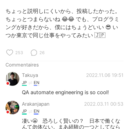
日本語
한국어
ちょっと説明しにくいから、投稿したかった。
Русский
ไทย
ちょっとつまらないね 😂😂 でも、プログラミ
ングが好きだから、僕にはちょうどいい 😎 い
Indonesia
Italiano
つか東京で同じ仕事をやってみたい 🇯🇵
Türkçe
Tiếng Việt
253
26
Português
Commentaires
Takuya
2022.11.06 19:51
JP
EN
QA automate engineering is so cool!
Arakanjapan
2022.03.11 00:53
JP
EN
凄い😬 恐ろしく賢いの？ 日本で働くな
んて勿体ない。まあ経験の一つとしてなら