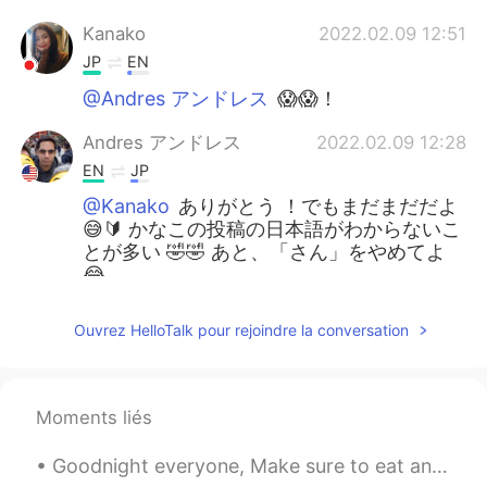
Kanako
2022.02.09 12:51
JP
EN
@Andres アンドレス
😱😱！
Andres アンドレス
2022.02.09 12:28
EN
JP
@Kanako
ありがとう ！でもまだまだだよ
😅🔰 かなこの投稿の日本語がわからないこ
とが多い 🤣🤣 あと、「さん」をやめてよ
😂
Kanako
2022.02.09 05:52
Ouvrez HelloTalk pour rejoindre la conversation
JP
EN
凄い！素晴らしいお仕事✨そして、アンド
レスさん日本語お上手だから日本在住だと
Moments liés
ずっと思ってたらアメリカだった😂😳
Goodnight everyone, Make sure to eat and drink plenty. Hope you all have a good day!! If you are ...
Yuki
2021.12.17 23:34