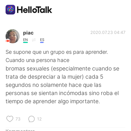
Sprachaustausch-App
piac
2020.07.23 04:47
EN
ES
AI Grammar Checker
Se supone que un grupo es para aprender.
Cuando una persona hace
Deutsch
bromas sexuales (especialmente cuando se
trata de despreciar a la mujer) cada 5
segundos no solamente hace que las
English
简体中文
personas se sientan incómodas sino roba el
tiempo de aprender algo importante.
繁體中文
Español
العربية
Français
73
12