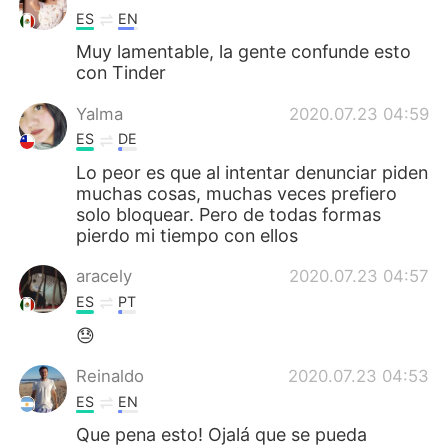
ES
EN
Muy lamentable, la gente confunde esto
con Tinder
Yalma
2020.07.23 04:59
ES
DE
Lo peor es que al intentar denunciar piden
muchas cosas, muchas veces prefiero
solo bloquear. Pero de todas formas
pierdo mi tiempo con ellos
aracely
2020.07.23 04:57
ES
PT
😓
Reinaldo
2020.07.23 04:53
ES
EN
Que pena esto! Ojalá que se pueda