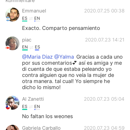
Kommentare
日本語
한국어
Emmanuel
2020.07.25 00:38
Русский
ไทย
ES
EN
Exacto. Comparto pensamiento
Indonesia
Italiano
piac
2020.07.23 14:21
Türkçe
Tiếng Việt
EN
ES
@Maria Diaz @Yalma
Gracias a cada uno
Português
por sus comentarios💕 así es amiga y me
di cuenta de que estaba peleando yo
contra alguien que no veía la mujer de
otra manera. tal cual! Yo siempre he
dicho lo mismo!
Al Zanetti
2020.07.23 05:04
ES
EN
No faltan los weones
Gabriela Carballo
2020.07.23 04:59