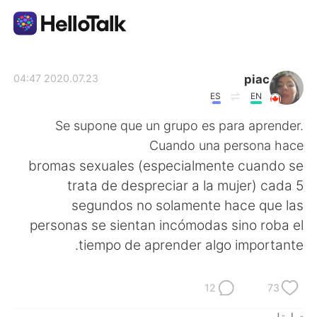
تطبيق تبادل اللغة
piac
2020.07.23 04:47
ES
EN
AI Grammar Checker
Se supone que un grupo es para aprender.
Cuando una persona hace
العربية
bromas sexuales (especialmente cuando se
trata de despreciar a la mujer) cada 5
segundos no solamente hace que las
English
简体中文
personas se sientan incómodas sino roba el
tiempo de aprender algo importante.
繁體中文
Español
Français
Deutsch
12
73