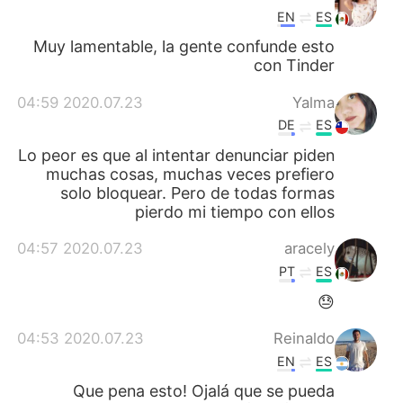
EN
ES
Muy lamentable, la gente confunde esto
con Tinder
2020.07.23 04:59
Yalma
DE
ES
Lo peor es que al intentar denunciar piden
muchas cosas, muchas veces prefiero
solo bloquear. Pero de todas formas
pierdo mi tiempo con ellos
2020.07.23 04:57
aracely
PT
ES
😓
2020.07.23 04:53
Reinaldo
EN
ES
Que pena esto! Ojalá que se pueda