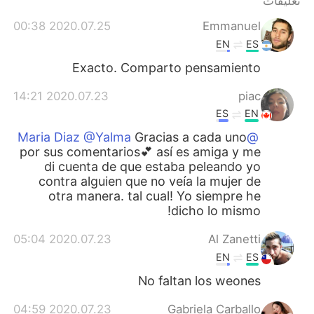
تعليقات
日本語
한국어
2020.07.25 00:38
Emmanuel
Русский
ไทย
EN
ES
Exacto. Comparto pensamiento
Indonesia
Italiano
2020.07.23 14:21
piac
Türkçe
Tiếng Việt
ES
EN
Gracias a cada uno
@Maria Diaz @Yalma
Português
por sus comentarios💕 así es amiga y me
di cuenta de que estaba peleando yo
contra alguien que no veía la mujer de
otra manera. tal cual! Yo siempre he
dicho lo mismo!
2020.07.23 05:04
Al Zanetti
EN
ES
No faltan los weones
2020.07.23 04:59
Gabriela Carballo