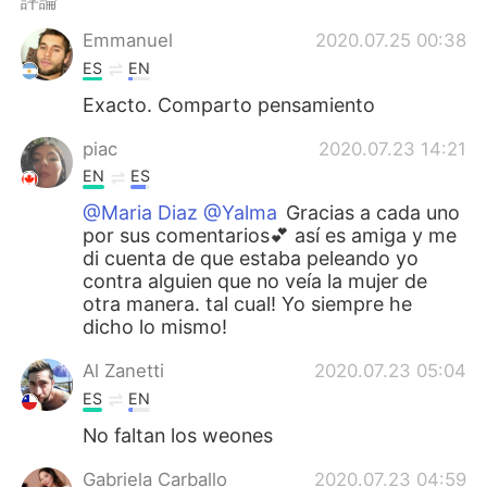
評論
日本語
한국어
Emmanuel
2020.07.25 00:38
Русский
ไทย
ES
EN
Exacto. Comparto pensamiento
Indonesia
Italiano
piac
2020.07.23 14:21
Türkçe
Tiếng Việt
EN
ES
@Maria Diaz @Yalma
Gracias a cada uno
Português
por sus comentarios💕 así es amiga y me
di cuenta de que estaba peleando yo
contra alguien que no veía la mujer de
otra manera. tal cual! Yo siempre he
dicho lo mismo!
Al Zanetti
2020.07.23 05:04
ES
EN
No faltan los weones
Gabriela Carballo
2020.07.23 04:59