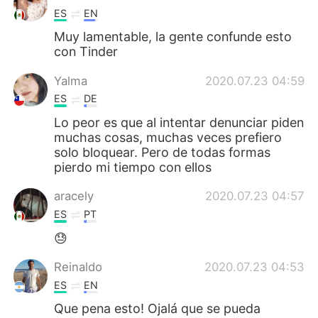
ES
EN
Muy lamentable, la gente confunde esto
con Tinder
Yalma
2020.07.23 04:59
ES
DE
Lo peor es que al intentar denunciar piden
muchas cosas, muchas veces prefiero
solo bloquear. Pero de todas formas
pierdo mi tiempo con ellos
aracely
2020.07.23 04:57
ES
PT
😓
Reinaldo
2020.07.23 04:53
ES
EN
Que pena esto! Ojalá que se pueda