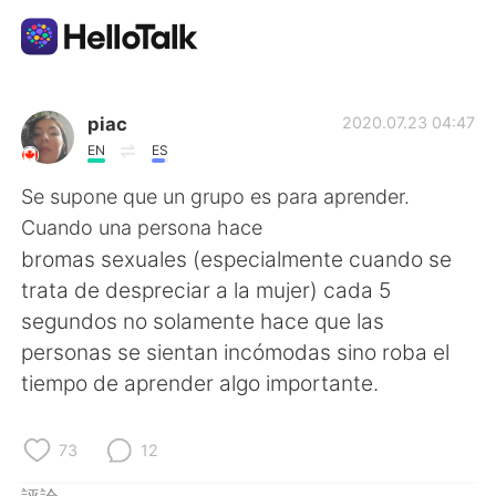
語言交換應用
piac
2020.07.23 04:47
EN
ES
AI Grammar Checker
Se supone que un grupo es para aprender.
Cuando una persona hace
繁體中文
bromas sexuales (especialmente cuando se
trata de despreciar a la mujer) cada 5
segundos no solamente hace que las
English
简体中文
personas se sientan incómodas sino roba el
tiempo de aprender algo importante.
Español
العربية
Français
Deutsch
73
12