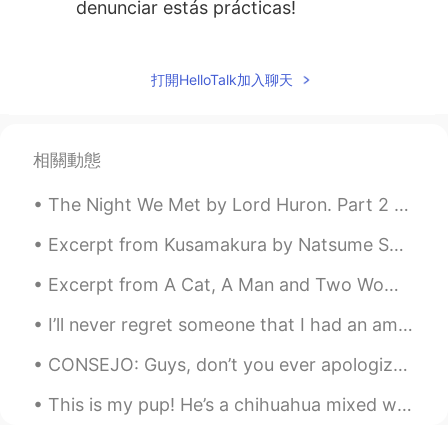
denunciar estás prácticas!
Maria Diaz
2020.07.23 04:52
ES
EN
打開HelloTalk加入聊天
Es sin dudas despreciable cuando nos
sexualizan a nosotras las mujeres. Como
mujer yo valgo mas y no necesito que un
相關動態
hombre me trate como basura. Esta
aplicación es hecha para aprender. 👏🏾
The Night We Met by Lord Huron. Part 2 of 2. I don't know what I'm supposed to do Haunted by ...
Luis Enrique Rus
2020.07.23 04:51
Excerpt from Kusamakura by Natsume Soseki. Thus, beneath the derision evident in her features, ...
ES
EN
Excerpt from A Cat, A Man and Two Women by Jun'ichirō Tanizaki. Translated by Paul McCarthy. H...
He visto muchas quejas sobre esto y la
verdad es incómodo para los que si
I’ll never regret someone that I had an amazing time and experience with. Even if we fall off. Yo...
quieren aprender un idioma o hacer
amistades sinceras.
CONSEJO: Guys, don’t you ever apologize for making mistakes when learning a new language. Don’t y...
Felix Daniel
2020.07.23 04:51
This is my pup! He’s a chihuahua mixed with a dachshund (weener dog). They call these dogs Chiwee...
ES
EN