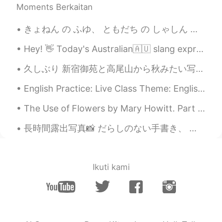
Moments Berkaitan
きょねん の ふゆ、 ともだち の しゃしん を とりました。 しゃしん に カラフル な ライト を つかいたかった 。 I took this picture of my friend l...
Hey! 👋 Today's Australian🇦🇺 slang expression is: You beauty! 😎 Which means great/awesome/you're...
久しぶり 新宿御苑と高尾山から秋みたい写真です Long time no see Here are some fall photos from Shinjuku National Garden ...
English Practice: Live Class Theme: English Learning Tips Use the link below to join my upcomin...
The Use of Flowers by Mary Howitt. Part 2 of 2. Our outward life requires them not,— Then whe...
長時間露出写真📸 だらしのない手書き、 ハート、 スター、 と巨人。 Long exposure photography📸 Messy handwriting, Hearts, Stars,...
Ikuti kami