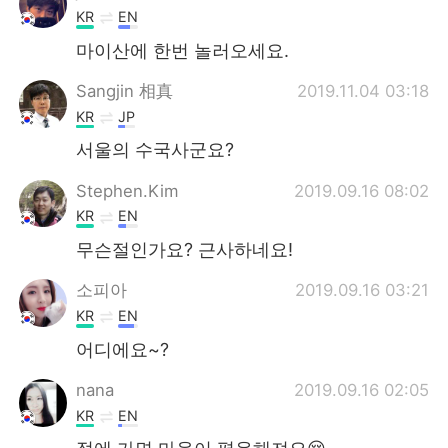
KR
EN
마이산에 한번 놀러오세요.
Sangjin 相真
2019.11.04 03:18
KR
JP
서울의 수국사군요?
Stephen.Kim
2019.09.16 08:02
KR
EN
무슨절인가요? 근사하네요!
소피아
2019.09.16 03:21
KR
EN
어디에요~?
nana
2019.09.16 02:05
KR
EN