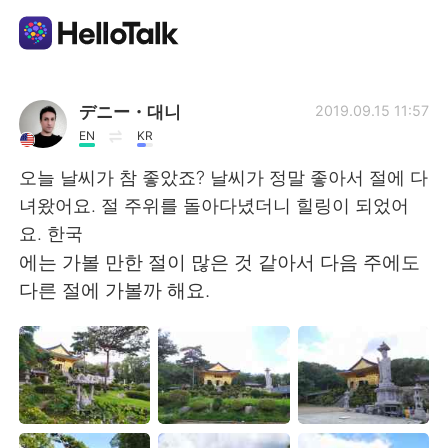
Aplikasi Pertukaran Bahasa
デニー・대니
2019.09.15 11:57
EN
KR
AI Grammar Checker
오늘 날씨가 참 좋았죠? 날씨가 정말 좋아서 절에 다
녀왔어요. 절 주위를 돌아다녔더니 힐링이 되었어
Indonesia
요. 한국
에는 가볼 만한 절이 많은 것 같아서 다음 주에도
다른 절에 가볼까 해요.
English
简体中文
繁體中文
Español
العربية
Français