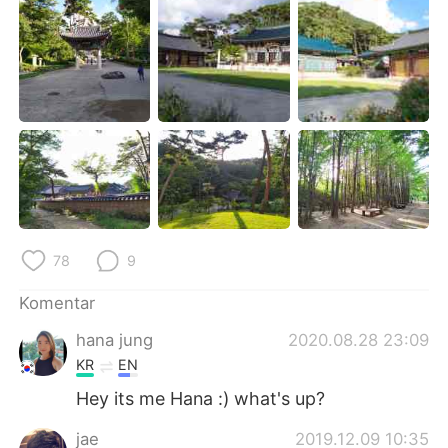
Deutsch
日本語
한국어
Русский
ไทย
Italiano
Türkçe
Tiếng Việt
Português
78
9
Komentar
hana jung
2020.08.28 23:09
KR
EN
Hey its me Hana :) what's up?
jae
2019.12.09 10:35