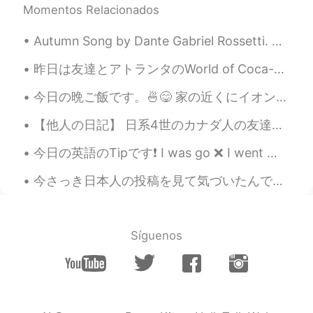
Momentos Relacionados
Autumn Song by Dante Gabriel Rossetti. Know'st thou not at the fall of the leaf How the heart f...
昨日は友達とアトランタのWorld of Coca-cola に行きました。アトランタでCoca-colaは生まれました。💡 ホッキョクグマさん見てハグして楽しみにしましたが現在状態のせいでハ...
今日の晩ご飯です。🍜😋 家の近くにイオンモールがあって、何回もそこのフードコートに行ったことがりますが、そこの台湾まぜそばを食べたことがなかったです。😅 今日仕事のあと、英語で話すMeetu...
【他人の日記】 日系4世のカナダ人の友達が、曽お爺さんの日記を実家で見つけた。日本からカナダへの移民、強制収容所の経験、貴重な話が綴られているであろう日記。 しかし、気になる中身が日本語で読...
今日の英語のTipです❗️ I was go ❌ I went ⭕️ I was goING ⭕️ I was check ❌ I checked ⭕️ I was checking ⭕️ ...
今さっき日本人の投稿を見て気づいたんですが、 癒すという英訳しにくい日本語の単語とは、 relieves (my) stress takes away (my) stress という風にも意...
Síguenos