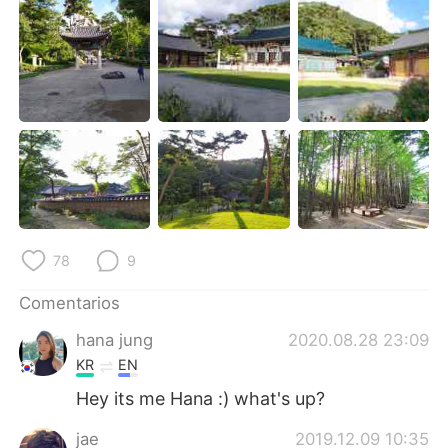
日本語
한국어
Русский
ไทย
Indonesia
Italiano
Türkçe
Tiếng Việt
Português
78
9
Comentarios
hana jung
2020.08.28 23:09
KR
EN
Hey its me Hana :) what's up?
jae
2019.12.09 10:35