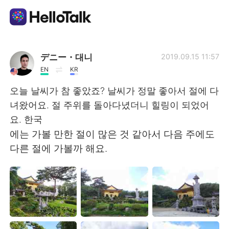
Aplicación de intercambio de idiomas
デニー・대니
2019.09.15 11:57
EN
KR
AI Grammar Checker
오늘 날씨가 참 좋았죠? 날씨가 정말 좋아서 절에 다
녀왔어요. 절 주위를 돌아다녔더니 힐링이 되었어
Español
요. 한국
에는 가볼 만한 절이 많은 것 같아서 다음 주에도
다른 절에 가볼까 해요.
English
简体中文
繁體中文
العربية
Français
Deutsch