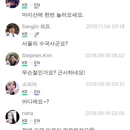
KR
EN
마이산에 한번 놀러오세요.
Sangjin 相真
2019.11.04 03:18
KR
JP
서울의 수국사군요?
Stephen.Kim
2019.09.16 08:02
KR
EN
무슨절인가요? 근사하네요!
소피아
2019.09.16 03:21
KR
EN
어디에요~?
nana
2019.09.16 02:05
KR
EN