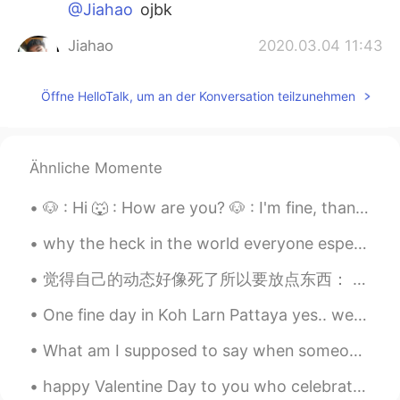
@Jiahao
ojbk
Jiahao
2020.03.04 11:43
CN
EN
Öffne HelloTalk, um an der Konversation teilzunehmen
@有哥控手控声控的土豆儿
是 不 告 诉你
Jiahao
2020.03.04 11:43
CN
EN
Ähnliche Momente
@有哥控手控声控的土豆儿
哈哈哈哈哈哈哈
哈哈哈哈哈哈哈
🐶 : Hi 🐺 : How are you? 🐶 : I'm fine, thank you. And you? guys, we don't always say "how are yo...
有哥控手控声控的土豆儿
2020.03.04 11:42
why the heck in the world everyone especially girl that use voices w me have a so freaking cute v...
MS
CN
觉得自己的动态好像死了所以要放点东西： 图一：自己第一次穿汉服（借朋友的）、兴奋死了\(//∇//)\ 然后马赛克很好玩😂 图二：去旅行时候吃的～ 珍局奶chia～下面是鸡蛋做的pancak...
@Jiahao
是华裔的意思么
One fine day in Koh Larn Pattaya yes.. wet wet wet..because of parachute and banana boat activiti...
有哥控手控声控的土豆儿
2020.03.04 11:42
What am I supposed to say when someone asked me 'who are you?' to me out of nowhere??? This quest...
MS
CN
@Jiahao
嗯 这个真的不懂
happy Valentine Day to you who celebrate it😜❤!! me?? I can't lol and I don't have 😂😂😂😂 May your ...