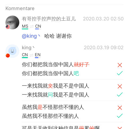
日本語
한국어
Kommentare
Русский
ไทย
有哥控手控声控的土豆儿
2020.03.20 02:50
MS
CN
Indonesia
Italiano
@king丶
哈哈 谢谢你
Türkçe
Tiếng Việt
king丶
2020.03.19 09:02
CN
EN
Português
你们都把我当假中国人
就好了
你们都把我当假中国人
吧
一来找我就
文
我是不是中国人
一来找我就
问
我是不是中国人
虽然我
是
不怪那些不懂的人
虽然我不怪那些不懂的人
可是天天收到这种信息是
很
累
的
啊