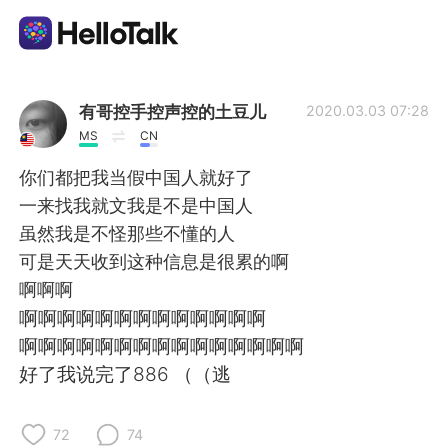
Sprachaustausch-App
有哥控手控声控的土豆儿
2020.03.03 07:28
MS
CN
AI Grammar Checker
你们都把我当假中国人就好了
一来找我就文我是不是中国人
Deutsch
虽然我是不怪那些不懂的人
可是天天收到这种信息是很累的啊
啊啊啊
English
简体中文
啊啊啊啊啊啊啊啊啊啊啊啊啊
啊啊啊啊啊啊啊啊啊啊啊啊啊啊啊
繁體中文
Español
好了我说完了886 （（逃
العربية
Français
72
74