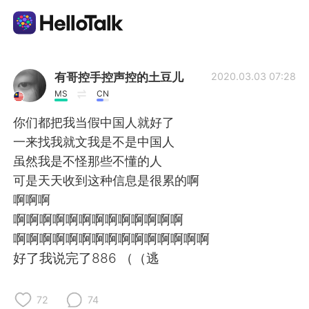
Ứng dụng trao đổi ngôn ngữ
有哥控手控声控的土豆儿
2020.03.03 07:28
MS
CN
AI Grammar Checker
你们都把我当假中国人就好了
一来找我就文我是不是中国人
Tiếng Việt
虽然我是不怪那些不懂的人
可是天天收到这种信息是很累的啊
啊啊啊
English
简体中文
啊啊啊啊啊啊啊啊啊啊啊啊啊
啊啊啊啊啊啊啊啊啊啊啊啊啊啊啊
繁體中文
Español
好了我说完了886 （（逃
العربية
Français
72
74