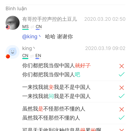
Deutsch
日本語
Bình luận
한국어
Русский
有哥控手控声控的土豆儿
2020.03.20 02:50
MS
CN
ไทย
Indonesia
@king丶
哈哈 谢谢你
Italiano
Türkçe
king丶
2020.03.19 09:02
CN
EN
Português
你们都把我当假中国人
就好了
你们都把我当假中国人
吧
一来找我就
文
我是不是中国人
一来找我就
问
我是不是中国人
虽然我
是
不怪那些不懂的人
虽然我不怪那些不懂的人
可是天天收到这种信息是
很
累
的
啊