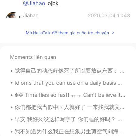
@Jiahao
ojbk
Jiahao
2020.03.04 11:43
CN
EN
Mở HelloTalk để tham gia cuộc trò chuyện
@有哥控手控声控的土豆儿
是 不 告 诉你
Jiahao
2020.03.04 11:43
CN
EN
Moments liên quan
@有哥控手控声控的土豆儿
哈哈哈哈哈哈哈
哈哈哈哈哈哈哈
觉得自己的动态好像死了所以要放点东西： 图一：自己第一次穿汉服（借朋友的）、兴奋死了\(//∇//)\ 然后马赛克很好玩😂 图二：去旅行时候吃的～ 珍局奶chia～下面是鸡蛋做的pancak...
有哥控手控声控的土豆儿
2020.03.04 11:42
Idioms that you can use on a daily basis 🐼 Idiom: Call it a day Meaning: Stop working on Idiom:...
MS
CN
❄️❄️ Time flies so fast! ㅠㅠ Can't believe it's already december & I'm officially 20 on dec 1st...
@Jiahao
是华裔的意思么
你们都把我当假中国人就好了 一来找我就文我是不是中国人 虽然我是不怪那些不懂的人 可是天天收到这种信息是很累的啊 啊啊啊啊啊啊啊啊啊啊啊啊啊啊啊啊 啊啊啊啊啊啊啊啊啊啊啊啊啊啊啊 好了我说完了8...
有哥控手控声控的土豆儿
2020.03.04 11:42
早安 我好久没这样写字了 你们睡的好吗？ ...
MS
CN
@Jiahao
嗯 这个真的不懂
我不知道为什么我正在想象男生剪空气刘海的样子…… 😂 I have no idea why am I imagining guys with bangs or fringes like thos...