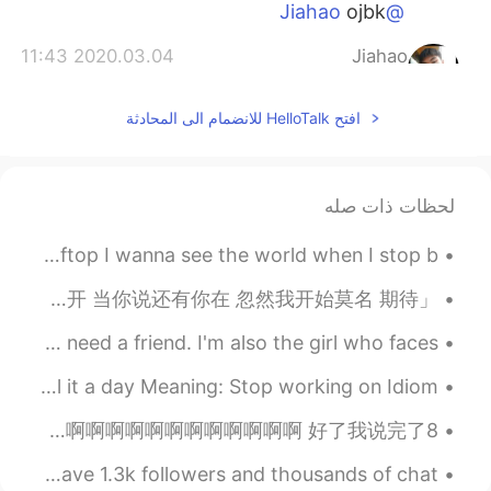
ojbk
@Jiahao
2020.03.04 11:43
Jiahao
EN
CN
افتح HelloTalk للانضمام الى المحادثة
是 不 告 诉你
@有哥控手控声控的土豆儿
2020.03.04 11:43
Jiahao
EN
CN
لحظات ذات صله
哈哈哈哈哈哈哈
@有哥控手控声控的土豆儿
哈哈哈哈哈哈哈
Billie Eilish (?) Listen before I go Take me to the rooftop I wanna see the world when I stop b...
2020.03.04 11:42
有哥控手控声控的土豆儿
「想过离开 以这种方式存在 是因为 那些旁白 那些姿态 那些伤害 不想离开 当你说还有你在 忽然我开始莫名 期待」 ...
CN
MS
I'm the girl. Who is always there for people when they need a friend. I'm also the girl who faces...
是华裔的意思么
@Jiahao
Idioms that you can use on a daily basis 🐼 Idiom: Call it a day Meaning: Stop working on Idiom:...
2020.03.04 11:42
有哥控手控声控的土豆儿
你们都把我当假中国人就好了 一来找我就文我是不是中国人 虽然我是不怪那些不懂的人 可是天天收到这种信息是很累的啊 啊啊啊啊啊啊啊啊啊啊啊啊啊啊啊啊 啊啊啊啊啊啊啊啊啊啊啊啊啊啊啊 好了我说完了8...
CN
MS
嗯 这个真的不懂
@Jiahao
I have been using this application for almost a year, I have 1.3k followers and thousands of chat...