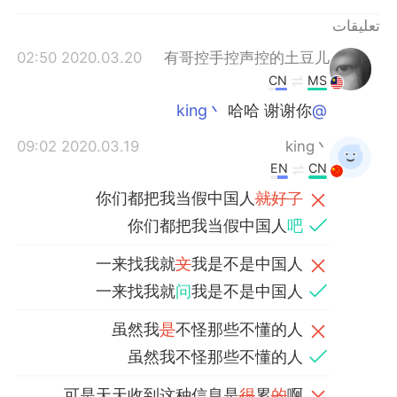
日本語
한국어
تعليقات
Русский
ไทย
2020.03.20 02:50
有哥控手控声控的土豆儿
CN
MS
Indonesia
Italiano
哈哈 谢谢你
@king丶
Türkçe
Tiếng Việt
2020.03.19 09:02
king丶
EN
CN
Português
你们都把我当假中国人
就好了
你们都把我当假中国人
吧
一来找我就
文
我是不是中国人
一来找我就
问
我是不是中国人
虽然我
是
不怪那些不懂的人
虽然我不怪那些不懂的人
可是天天收到这种信息是
很
累
的
啊