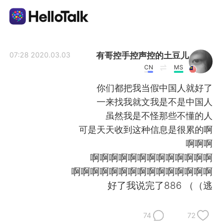
تطبيق تبادل اللغة
有哥控手控声控的土豆儿
2020.03.03 07:28
CN
MS
AI Grammar Checker
你们都把我当假中国人就好了
一来找我就文我是不是中国人
العربية
虽然我是不怪那些不懂的人
可是天天收到这种信息是很累的啊
啊啊啊
English
简体中文
啊啊啊啊啊啊啊啊啊啊啊啊啊
啊啊啊啊啊啊啊啊啊啊啊啊啊啊啊
繁體中文
Español
好了我说完了886 （（逃
Français
Deutsch
74
72