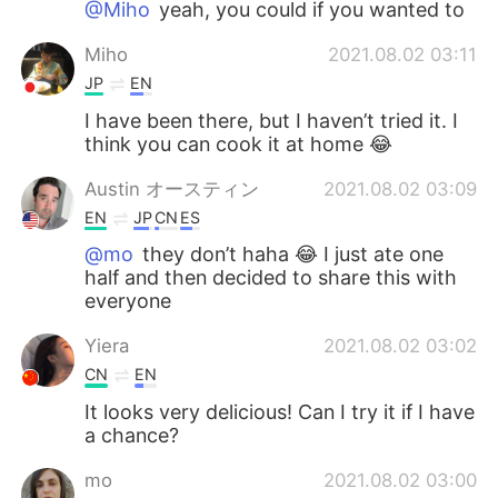
@Miho
yeah, you could if you wanted to
Miho
2021.08.02 03:11
JP
EN
I have been there, but I haven’t tried it. I
think you can cook it at home 😂
Austin オースティン
2021.08.02 03:09
EN
JP
CN
ES
@mo
they don’t haha 😂 I just ate one
half and then decided to share this with
everyone
Yiera
2021.08.02 03:02
CN
EN
It looks very delicious! Can I try it if I have
a chance?
mo
2021.08.02 03:00