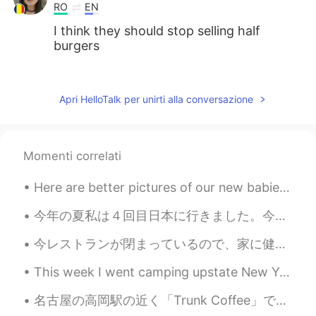
RO
EN
I think they should stop selling half
burgers
MK
2021.08.02 02:54
CN
EN
Apri HelloTalk per unirti alla conversazione
Double char is good!
LÖL
2021.08.02 02:47
Momenti correlati
JP
EN
Looks goooood🤤
Here are better pictures of our new babies Domino is black and white boy and Chip is tan and whit...
今年の夏私は４回目日本に行きました。今年も、１ヶ月ぐらいホームステイをしました。日本にいた時、日本語をもっと習わなければならないと気づきました。友達がいっぱいいますが、友達の考えと心情がよくわか...
今レストランが閉まっているので、家に健康的に食べようとしています。問題は、料理が好きじゃないで、そして下手ことです😂 だから主にオーブンまたはストーブを必要としないものを作ます。つまりたくさんサ...
This week I went camping upstate New York. As some of you may know I live in the city so it was n...
名古屋の高岡駅の近く「Trunk Coffee」です〜 小さいけどめっちゃ快適な雰囲気があります。 メニューはシンプルでも美味しい…コーヒーばっかり😊 あ、忘れてた…クラフトビールもあります！ ...