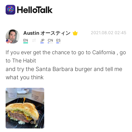
App di scambio linguistico
Austin オースティン
2021.08.02 02:45
EN
JP
CN
ES
AI Grammar Checker
If you ever get the chance to go to California , go
to The Habit
Italiano
and try the Santa Barbara burger and tell me
what you think
English
简体中文
繁體中文
Español
العربية
Français