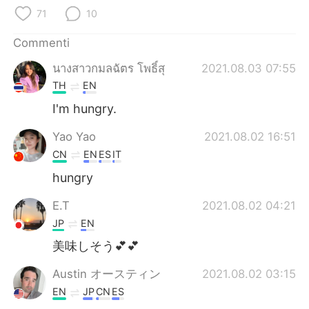
Deutsch
日本語
71
10
한국어
Русский
Commenti
นางสาวกมลฉัตร โพธิ์สุ
2021.08.03 07:55
ไทย
Indonesia
TH
EN
Türkçe
Tiếng Việt
I'm hungry.
Yao Yao
2021.08.02 16:51
Português
CN
EN
ES
IT
hungry
E.T
2021.08.02 04:21
JP
EN
美味しそう💕💕
Austin オースティン
2021.08.02 03:15
EN
JP
CN
ES