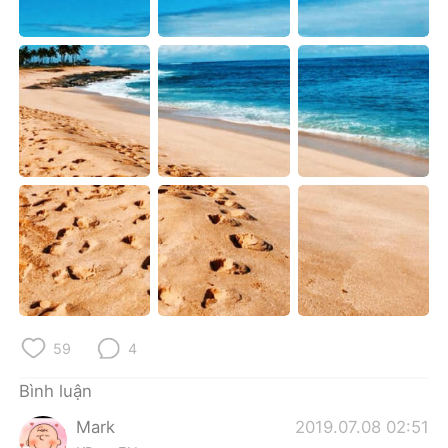
Deutsch
日本語
한국어
Русский
ไทย
Indonesia
Italiano
Türkçe
Português
59
4
Bình luận
Mark
2019.07.08 02:51