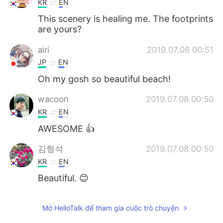
KR
EN
This scenery is healing me. The footprints
are yours?
airi
2019.07.08 00:51
JP
EN
Oh my gosh so beautiful beach!
wacoon
2019.07.08 00:50
KR
EN
AWESOME 👍
김형석
2019.07.08 00:50
KR
EN
Beautiful. 😊
Mở HelloTalk để tham gia cuộc trò chuyện