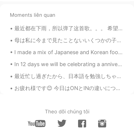
Moments liên quan
最近都在下雨，所以弹了这首歌。。。 希望大家今天能好好的休息！😊 It's been raining recently, so I've decided to play this song....
母は私に今まで見たことないいくつかの子供の頃の写真を送ってくれた とてもぽっちゃり子供だった 子供の頃、両親が小さなボートを持っていたから、よく海に行った 父はたまに私に操縦させてくれた けっ...
I made a mix of Japanese and Korean food today! I made Japanese tonkatsu curry along with Korean ...
In 12 days we will be celebrating a anniversary that will forever change my husband's Aaron life....
最近忙し過ぎたから、日本語を勉強しちゃわなかった。3週間後で卒業するが！日本の大学院生になりたいから、勉強しないと 😊 これはイタリア旅行の写真です。めちゃ綺麗だった。しかし、イタリアの電車が面...
お疲れ様です😊 今日はONとINの違いについて話したいと思います ONは飛行機や電車のような大きい公共交通機関に乗る時に使います 例 I'm on the plane. ✈ I'm on t...
Theo dõi chúng tôi