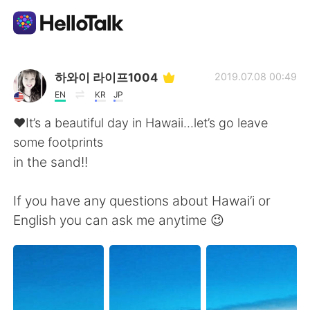
Ứng dụng trao đổi ngôn ngữ
하와이 라이프1004
2019.07.08 00:49
EN
KR
JP
AI Grammar Checker
♥️It’s a beautiful day in Hawaii...let’s go leave
some footprints
Tiếng Việt
in the sand!!
If you have any questions about Hawai’i or
English
简体中文
English you can ask me anytime 😉
繁體中文
Español
العربية
Français