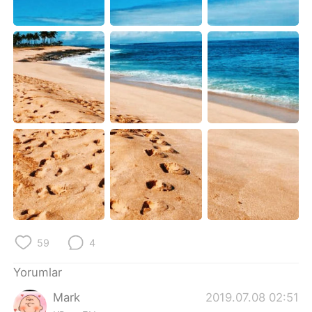
Deutsch
日本語
한국어
Русский
ไทย
Indonesia
Italiano
Tiếng Việt
Português
59
4
Yorumlar
Mark
2019.07.08 02:51