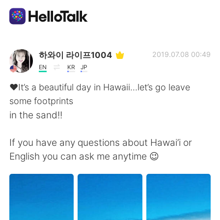
Dil Değişimi Uygulaması
하와이 라이프1004
2019.07.08 00:49
EN
KR
JP
AI Grammar Checker
♥️It’s a beautiful day in Hawaii...let’s go leave
some footprints
Türkçe
in the sand!!
If you have any questions about Hawai’i or
English
简体中文
English you can ask me anytime 😉
繁體中文
Español
العربية
Français