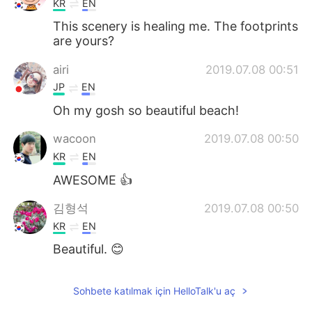
KR
EN
This scenery is healing me. The footprints
are yours?
airi
2019.07.08 00:51
JP
EN
Oh my gosh so beautiful beach!
wacoon
2019.07.08 00:50
KR
EN
AWESOME 👍
김형석
2019.07.08 00:50
KR
EN
Beautiful. 😊
Sohbete katılmak için HelloTalk'u aç