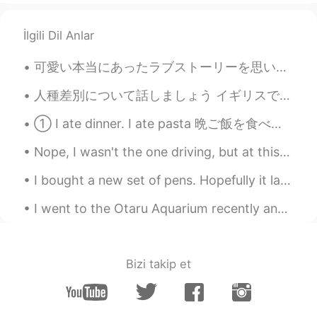
İlgili Dil Anlar
可愛い本当にあったラブストーリーを思い出しました。 私がフランスに住んでいる時、ホストファミリーのお兄さんはスウェーデンで留学していました。あそこでポーランドから来た女性に出逢って、惚れたそう...
人種差別について話しましょう イギリスでは人種差別に反対する多くのポスターや行進を見てきました。しかし、彼らは常に黒人種差別の白、またはその逆です ぼくが最も気づく人種差別は、東アジアの人々...
① I ate dinner. I ate pasta 晩ご飯を食べた. パスタを食べた. ② I had dinner. I had pasta 晩ご飯を済ます. ...
Nope, I wasn't the one driving, but at this level of concentration on the road, I could actually ...
I bought a new set of pens. Hopefully it lasts long. 😂 I emptied the old set sooner than I though...
I went to the Otaru Aquarium recently and it was amazing! I loved watching the dolphins and sea l...
Bizi takip et