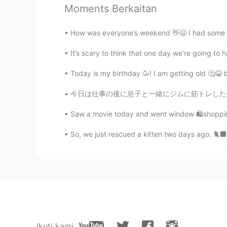
すぐにキャンプ
をする
には寒すぎま
Moments Berkaitan
How was everyone’s weekend 👋😄 I had some yu
It’s scary to think that one day we’re going to h
Today is my birthday 🥳! I am getting old 🤔😂 
今日は仕事の後に息子と一緒にジムに筋トレした Today after work my 
Saw a movie today and went window 🛍shopping
So, we just rescued a kitten two days ago. 🐈‍⬛
Ikuti kami