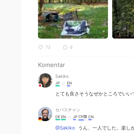
73
8
Komentar
Sakiko
JP
EN
とても良さそうなぜかところでいいで
セバスチャン
CN繁
DE
EN
JP
CN
@Sakiko
うん、一人でした。楽しか