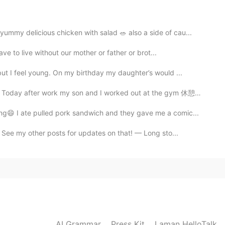
す。
mmy delicious chicken with salad 🥗 also a side of cau...
ave to live without our mother or father or brot...
but I feel young. On my birthday my daughter’s would ...
son and I worked out at the gym 休憩に息子は軽食を食べて、とても元気になっ...
😄 I ate pulled pork sandwich and they gave me a comic...
 See my other posts for updates on that! — Long sto...
AI Grammar
Press Kit
Laman HelloTalk