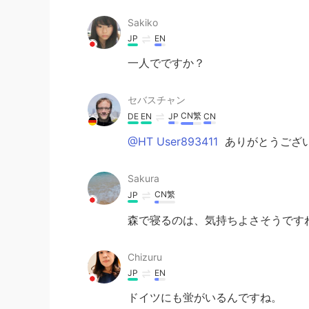
Sakiko
JP
EN
一人でですか？
セバスチャン
CN繁
DE
EN
JP
CN
@HT User893411
ありがとうござい
Sakura
CN繁
JP
森で寝るのは、気持ちよさそうですね
Chizuru
JP
EN
ドイツにも蛍がいるんですね。