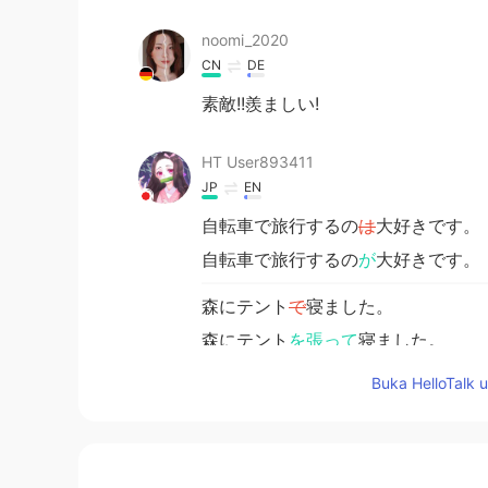
noomi_2020
CN
DE
素敵!!羨ましい!
HT User893411
JP
EN
自転車で旅行するの
は
大好きです。
自転車で旅行するの
が
大好きです。
森にテント
で
寝ました。
森にテント
を張って
寝ました。
Buka HelloTalk 
9月に蛍を見
え
るのは珍しいと思い
9月に蛍を見
られ
るのは珍しいと思
すぐにキャンプには寒
く
すぎます。