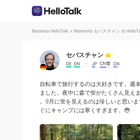
Beranda HelloTalk
>
Moments セバスチャン di HelloTa
セバスチャン
CN繁
DE
EN
JP
CN
自転車で旅行するのは大好きです。週
ました。夜中に森で蛍がたくさん見え
。9月に蛍を見えるのは珍しいと思います
ぐにキャンプには寒くすぎます。😳