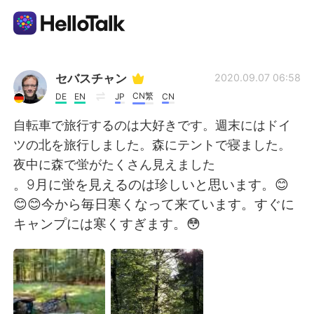
Приложение для Языкового Обмена
セバスチャン
2020.09.07 06:58
CN繁
DE
EN
JP
CN
AI Grammar Checker
自転車で旅行するのは大好きです。週末にはドイ
ツの北を旅行しました。森にテントで寝ました。
Русский
夜中に森で蛍がたくさん見えました
。9月に蛍を見えるのは珍しいと思います。😊
😊😊今から毎日寒くなって来ています。すぐに
English
简体中文
キャンプには寒くすぎます。😳
繁體中文
Español
العربية
Français