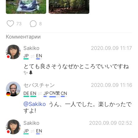
Deutsch
日本語
한국어
ไทย
73
8
Indonesia
Italiano
Комментарии
Sakiko
2020.09.09 11:17
Türkçe
Tiếng Việt
JP
EN
Português
とても良さそうなぜかところでいいですね
✨🌲
セバスチャン
2020.09.09 11:16
CN繁
DE
EN
JP
CN
@Sakiko
うん、一人でした。楽しかったで
すよ!
Sakiko
2020.09.09 02:52
JP
EN