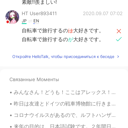
素敵!!羨ましい!
HT User893411
2020.09.07 07:02
JP
EN
自転車で旅行するの
は
大好きです。
自転車で旅行するの
が
大好きです。
森にテント
で
寝ました。
Откройте HelloTalk, чтобы присоединиться к беседе
森にテント
を張って
寝ました。
9月に蛍を見
え
るのは珍しいと思いま
す。
Связанные Моменты
9月に蛍を見
られ
るのは珍しいと思いま
みんなさん！どうも！ここはアレックス！日本人に会いたくて、新しい友達を探している！将来に日本語ペラペラになりたいと思う！日本によく行けることは目的だよね！英語とフランス語とドイツ語を話せるから、...
す。
昨日は友達とドイツの戦車博物館に行きました。博物館はドイツの一番大きな戦車博物館です。博物館の戦車は大体ドイツで作ったものです。博物館はドイツの北の小さな町にあるので、隣で可愛い伝統的な建物もあ...
すぐにキャンプには寒
く
すぎます。
すぐにキャンプ
をする
には寒すぎま
コロナウイルスがあるので、ルフトハンザは５つの747-4の飛行を停止します。本当に残念だと思います！747は世界の一番綺麗な飛行機だと思います。😂エアバスのA380はもっと大きな飛行機だけど、そ...
す。
来年の目的は、日本語試験です。２年間日本語を勉強し、６年間中国語を勉強しました。今、一年間日本に住んでいます。中国語を知ることは、日本語を読むのに役立ちます。僕の会話能力はまだ低いですが、JLP...