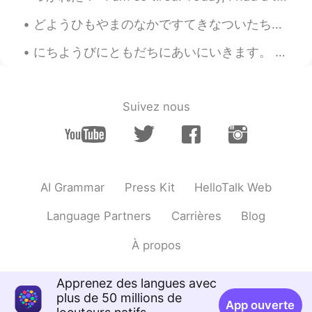
どようひもやまのなかですてきなついたちをすごしました。 - I had another beautiful day in the mountains on Saturday. Summer h...
にちようびにともだちにあいにいきます。 - I will see my friends on Sunday. July 10 mountain hike - episode 6: I hav...
Suivez nous
AI Grammar
Press Kit
HelloTalk Web
Language Partners
Carrières
Blog
À propos
Apprenez des langues avec
plus de 50 millions de
App ouverte