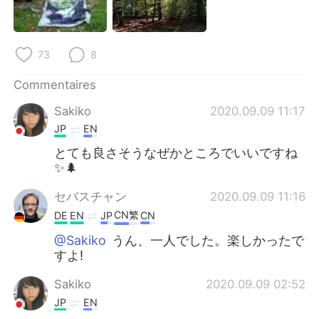
日本語
한국어
Русский
ไทย
73
8
Indonesia
Italiano
Commentaires
Sakiko
2020.09.09 11:17
Türkçe
Tiếng Việt
JP
EN
Português
とても良さそうなぜかところでいいですね
✨🌲
セバスチャン
2020.09.09 11:16
CN繁
DE
EN
JP
CN
@Sakiko
うん、一人でした。楽しかったで
すよ!
Sakiko
2020.09.09 02:52
JP
EN