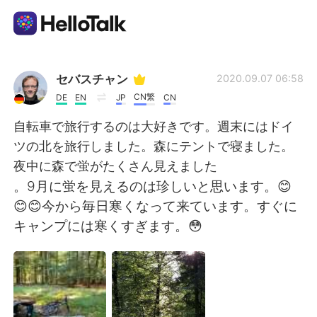
Appli d'échange linguistique
セバスチャン
2020.09.07 06:58
CN繁
DE
EN
JP
CN
AI Grammar Checker
自転車で旅行するのは大好きです。週末にはドイ
ツの北を旅行しました。森にテントで寝ました。
Français
夜中に森で蛍がたくさん見えました
。9月に蛍を見えるのは珍しいと思います。😊
😊😊今から毎日寒くなって来ています。すぐに
English
简体中文
キャンプには寒くすぎます。😳
繁體中文
Español
العربية
Deutsch