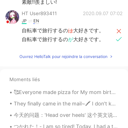
素敵!!羨ましい!
HT User893411
2020.09.07 07:02
JP
EN
自転車で旅行するの
は
大好きです。
自転車で旅行するの
が
大好きです。
森にテント
で
寝ました。
Ouvrez HelloTalk pour rejoindre la conversation
森にテント
を張って
寝ました。
9月に蛍を見
え
るのは珍しいと思いま
す。
Moments liés
9月に蛍を見
られ
るのは珍しいと思いま
🥰Everyone made pizza for My mom birthday yesterday my cousins help me bake a cake🤣 we all had fun!!
す。
They finally came in the mail~🖍️ I don't know why but I can study better when I use aesthetic pl...
すぐにキャンプには寒
く
すぎます。
すぐにキャンプ
をする
には寒すぎま
今天的问题：'Head over heels' 这个英文说法是什么意思？ 怎么用？ 意思是特别有爱上了一个人 如：I fell head over heels for her when I ...
す。
つかれた！- I am so tired! Today, I had a three part adventure. A high elevation trail, a historic ra...