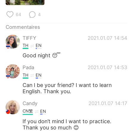
日本語
한국어
64
4
Русский
ไทย
Commentaires
Indonesia
Italiano
TIFFY
2021.01.07 14:54
TH
EN
Türkçe
Tiếng Việt
Good night 😴
Português
Pada
2021.01.07 14:53
TH
EN
Can I be your friend? I want to learn
English. Thank you.
Candy
2021.01.07 14:17
CN繁
EN
If you don’t mind I want to practice.
Thank you so much 😊