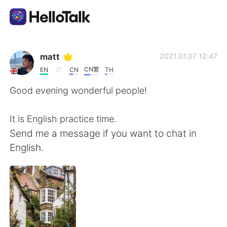
Appli d'échange linguistique
matt
2021.01.07 12:47
CN繁
EN
CN
TH
AI Grammar Checker
Good evening wonderful people!
Français
It is English practice time.
Send me a message if you want to chat in
English.
English
简体中文
繁體中文
Español
العربية
Deutsch