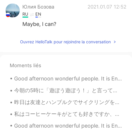
Юлия Бозова
2021.01.07 12:52
RU
EN
Maybe, l can?
Ouvrez HelloTalk pour rejoindre la conversation
Moments liés
Good afternoon wonderful people. It is English speaking practice time again! Send me a message i...
今朝の5時に「遊ぼう遊ぼう！」と言ってた She was saying “let’s play let’s play!” at 5 this morning だから1時間ぐらいで外に遊んでた...
昨日は友達とハンブルクでサイクリングをしました。良い天気でした。少し暖かったので、春の感じでした。😄 しかしレストランやお店全部閉まっています。ハンブルクで毎年11月からクリスマスマーケットがあ...
私はコーヒーケーキがとても好きですか、息子のために良く買ってあげるので、今週末に作ってみようと思った I really like coffee cake and often buy it for...
Good afternoon wonderful people. It is English speaking practice time. Send me a message if you ...