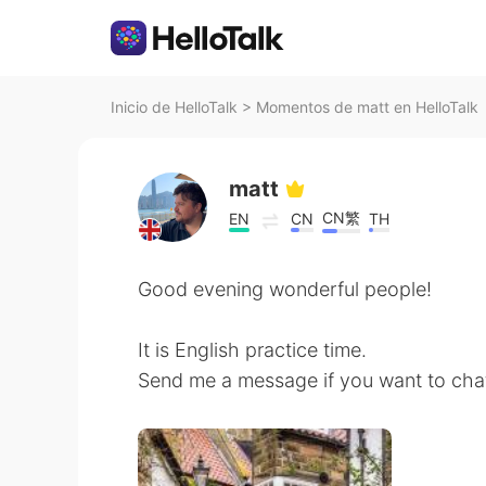
Inicio de HelloTalk
>
Momentos de matt en HelloTalk
matt
CN繁
EN
CN
TH
Good evening wonderful people!
It is English practice time.
Send me a message if you want to chat