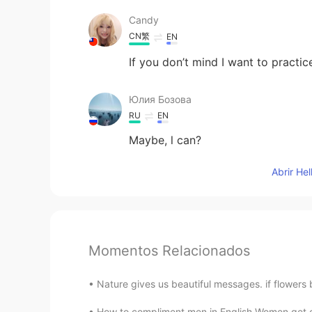
Candy
CN繁
EN
If you don’t mind I want to practi
Юлия Бозова
RU
EN
Maybe, l can?
Abrir He
Momentos Relacionados
Nature gives us beautiful messages. if flowers b
How to compliment men in English Women get com