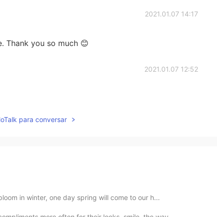
2021.01.07 14:17
ce. Thank you so much 😊
2021.01.07 12:52
lloTalk para conversar
loom in winter, one day spring will come to our h...
pliments more often for their looks, smile, the way...