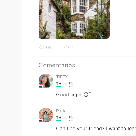
64
4
Comentarios
TIFFY
TH
EN
Good night 😴
Pada
TH
EN
Can I be your friend? I want to lea