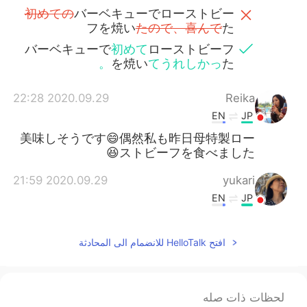
初めての
バーベキューでローストビー
フを焼い
たので、喜んで
た
バーベキューで
初めて
ローストビーフ
。
を焼い
てうれしかっ
た
2020.09.29 22:28
Reika
EN
JP
美味しそうです😄偶然私も昨日母特製ロー
ストビーフを食べました😆
2020.09.29 21:59
yukari
EN
JP
美味しそう😋 お腹空いてきました😅 I’m
getting hungry!
افتح HelloTalk للانضمام الى المحادثة
2020.09.29 21:58
Miwa
EN
JP
لحظات ذات صله
初めて
の
バーベキューでローストビー