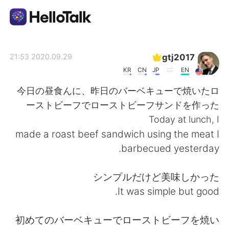
تطبيق تبادل اللغة
gtj2017
2020.09.29 21:53
KR
CN
JP
EN
AI Grammar Checker
今日の昼食んに、昨日のバーベキューで焼いたロ
ーストビーフでローストビーフサンドを作った
العربية
Today at lunch, I
made a roast beef sandwich using the meat I
barbecued yesterday.
English
简体中文
シンプルだけど美味しかった
繁體中文
Español
It was simple but good.
Français
Deutsch
初めてのバーベキューでローストビーフを焼い