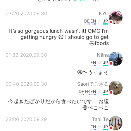
2020.09.30 03:20
KYO
DE
EN
JP
It’s so gorgeous lunch wasn’t it! OMG I’m
getting hungry 😋 I should go to get
foods🤣
2020.09.30 01:33
Nãna
EN
JP
うっまそ〜🤤
2020.09.30 00:40
Saoriでござる
DE
FR
EN
JP
今起きたばかりだから食べたいです… お腹
ぺこぺこ😅
2020.09.29 23:00
Tani Te
EN
JP