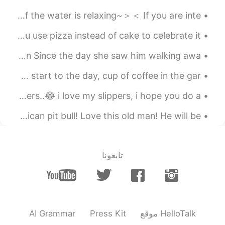
フを焼いたので、
喜んで
た
One of my favourite places in the city! 🏙️ The sound of the water is relaxing~＞＜ If you are inte...
初めてバーベキューでローストビーフ
を焼いたので、
うれしかっ
た
Birthdays are special. It's even more special when you use pizza instead of cake to celebrate it!...
Oh, you see that skin? It's the same she's been standing in Since the day she saw him walking awa...
2020.09.29 21:57
yuki
EN
JP
Woke up late today, but whatever, it's Sunday! lovely start to the day, cup of coffee in the gar...
すごい✨本当にお料理上手だね😃ロースト
i got a drink !😋😋 and here is a new picture of my slippers..😂 i love my slippers, i hope you do a...
ビーフサンドは私はお店でしか食べられな
いよ！笑
Ok, I think my dog is smiling in this pic! Lol American pit bull! Love this old man! He will be ...
2020.09.29 21:56
Haru
EN
JP
تابعونا
今日の昼食
ん
に、昨日のバーベキュー
で焼いたローストビーフでローストビ
ーフサンドを作った
今日の昼食に、昨日のバーベキューで
焼いたローストビーフでローストビー
AI Grammar
Press Kit
موقع HelloTalk
フサンドを作った