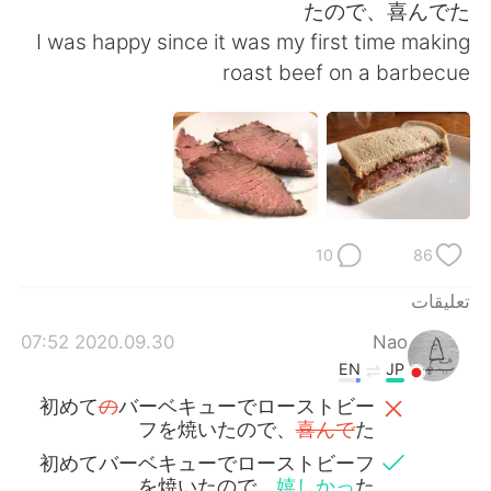
日本語
한국어
たので、喜んでた
I was happy since it was my first time making
Русский
ไทย
roast beef on a barbecue
Indonesia
Italiano
Türkçe
Tiếng Việt
Português
10
86
تعليقات
2020.09.30 07:52
Nao
EN
JP
初めて
の
バーベキューでローストビー
フを焼いたので、
喜んで
た
初めてバーベキューでローストビーフ
を焼いたので、
嬉しかっ
た