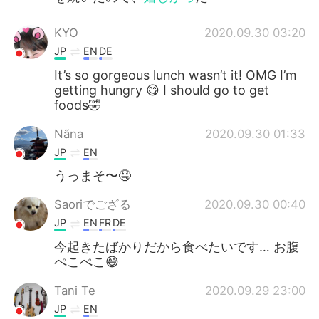
KYO
2020.09.30 03:20
JP
EN
DE
It’s so gorgeous lunch wasn’t it! OMG I’m
getting hungry 😋 I should go to get
foods🤣
Nãna
2020.09.30 01:33
JP
EN
うっまそ〜🤤
Saoriでござる
2020.09.30 00:40
JP
EN
FR
DE
今起きたばかりだから食べたいです… お腹
ぺこぺこ😅
Tani Te
2020.09.29 23:00
JP
EN