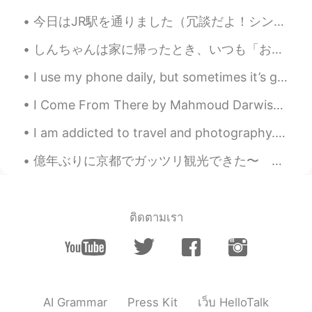
フを焼いたので、
喜んで
た
今日はJR駅を通りました（冗談だよ！シンガポールのJRレールカフェです😬😉） カレーやおにぎりなどの日本食や日本製品も販売してる！ 中野梅酒は小瓶15ドル（1234.06円）💦 カレー食べ物も$...
初めてバーベキューでローストビーフ
を焼いたので、
うれしかっ
た
しんちゃんは家に帰ったとき、いつも「おかえり」と言っている。 Shin-chan always says "Welcome back" when he gets home. ※しんちゃんを描...
I use my phone daily, but sometimes it’s good to just put it down and open your eyes to see the b...
yuki
2020.09.29 21:57
JP
EN
I Come From There by Mahmoud Darwish. I come from there and I have memories Born as mortals are,...
すごい✨本当にお料理上手だね😃ロースト
I am addicted to travel and photography.... Some of the most expensive hobbies 😅 But really I c...
ビーフサンドは私はお店でしか食べられな
いよ！笑
億年ぶりに京都でガッツリ観光できた〜 沖縄から友達が試験を受けるついでに来て、京都をハンガリー人が日本人に案内するというおかしな、だがしかしもう割と個人的にいつも通りな感じになりました😎😋 残...
Haru
2020.09.29 21:56
JP
EN
ติดตามเรา
今日の昼食
ん
に、昨日のバーベキュー
で焼いたローストビーフでローストビ
ーフサンドを作った
今日の昼食に、昨日のバーベキューで
焼いたローストビーフでローストビー
AI Grammar
Press Kit
เว็บ HelloTalk
フサンドを作った