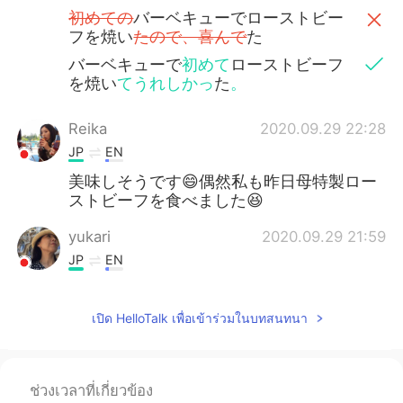
初めての
バーベキューでローストビー
フを焼い
たので、喜んで
た
バーベキューで
初めて
ローストビーフ
を焼い
てうれしかっ
た
。
Reika
2020.09.29 22:28
JP
EN
美味しそうです😄偶然私も昨日母特製ロー
ストビーフを食べました😆
yukari
2020.09.29 21:59
JP
EN
美味しそう😋 お腹空いてきました😅 I’m
getting hungry!
เปิด HelloTalk เพื่อเข้าร่วมในบทสนทนา
Miwa
2020.09.29 21:58
JP
EN
ช่วงเวลาที่เกี่ยวข้อง
初めて
の
バーベキューでローストビー