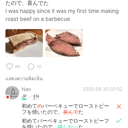
Deutsch
日本語
たので、喜んでた
I was happy since it was my first time making
한국어
Русский
roast beef on a barbecue
Indonesia
Italiano
Türkçe
Tiếng Việt
Português
86
10
แสดงความคิดเห็น
Nao
2020.09.30 07:52
JP
EN
初めて
の
バーベキューでローストビー
フを焼いたので、
喜んで
た
初めてバーベキューでローストビーフ
を焼いたので、
嬉しかっ
た