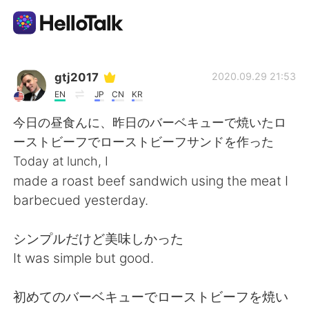
แอปแลกเปลี่ยนทางภาษา
gtj2017
2020.09.29 21:53
EN
JP
CN
KR
AI Grammar Checker
今日の昼食んに、昨日のバーベキューで焼いたロ
ーストビーフでローストビーフサンドを作った
ไทย
Today at lunch, I
made a roast beef sandwich using the meat I
barbecued yesterday.
English
简体中文
シンプルだけど美味しかった
繁體中文
Español
It was simple but good.
العربية
Français
初めてのバーベキューでローストビーフを焼い