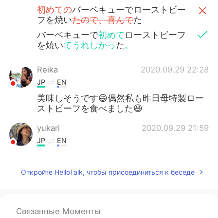
初めての
バーベキューでローストビー
フを焼い
たので、喜んで
た
バーベキューで
初めて
ローストビーフ
を焼い
てうれしかっ
た
。
Reika
2020.09.29 22:28
JP
EN
美味しそうです😄偶然私も昨日母特製ロー
ストビーフを食べました😆
yukari
2020.09.29 21:59
JP
EN
美味しそう😋 お腹空いてきました😅 I’m
getting hungry!
Откройте HelloTalk, чтобы присоединиться к беседе
Miwa
2020.09.29 21:58
JP
EN
Связанные Моменты
初めて
の
バーベキューでローストビー