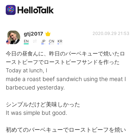
Приложение для Языкового Обмена
gtj2017
2020.09.29 21:53
EN
JP
CN
KR
AI Grammar Checker
今日の昼食んに、昨日のバーベキューで焼いたロ
ーストビーフでローストビーフサンドを作った
Русский
Today at lunch, I
made a roast beef sandwich using the meat I
barbecued yesterday.
English
简体中文
シンプルだけど美味しかった
繁體中文
Español
It was simple but good.
العربية
Français
初めてのバーベキューでローストビーフを焼い