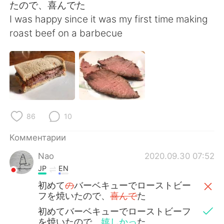
Deutsch
日本語
たので、喜んでた
I was happy since it was my first time making
한국어
ไทย
roast beef on a barbecue
Indonesia
Italiano
Türkçe
Tiếng Việt
Português
86
10
Комментарии
Nao
2020.09.30 07:52
JP
EN
初めて
の
バーベキューでローストビー
フを焼いたので、
喜んで
た
初めてバーベキューでローストビーフ
を焼いたので、
嬉しかっ
た