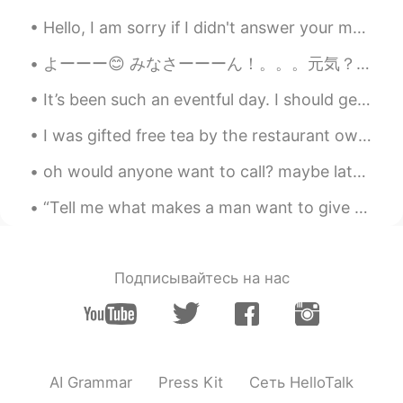
フを焼いたので、
喜んで
た
Hello, I am sorry if I didn't answer your message. I have not felt like being on my phone all day...
初めてバーベキューでローストビーフ
を焼いたので、
うれしかっ
た
よーーー😊 みなさーーーん！。。。元気？🤓 今日は博多で友達とランチを食べてきた🍛😋 雨が結構降ってて、カフェの窓から人間観察をしながらゆっくり話してて、いい時間過ごせた。 北九州まではバスで...
It’s been such an eventful day. I should get some sleep, but I can’t fall asleep. Maybe I’ll have...
yuki
2020.09.29 21:57
JP
EN
I was gifted free tea by the restaurant owner but finishing it was a mistake 6:32am and I am st...
すごい✨本当にお料理上手だね😃ロースト
oh would anyone want to call? maybe later or now? I want to not be shy anymore so I ask to call ...
ビーフサンドは私はお店でしか食べられな
いよ！笑
“Tell me what makes a man want to give you all his heart Smile when you're around and cry when yo...
Haru
2020.09.29 21:56
JP
EN
Подписывайтесь на нас
今日の昼食
ん
に、昨日のバーベキュー
で焼いたローストビーフでローストビ
ーフサンドを作った
今日の昼食に、昨日のバーベキューで
焼いたローストビーフでローストビー
AI Grammar
Press Kit
Сеть HelloTalk
フサンドを作った