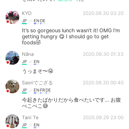
KYO
2020.09.30 03:20
JP
EN
DE
It’s so gorgeous lunch wasn’t it! OMG I’m
getting hungry 😋 I should go to get
foods🤣
Nãna
2020.09.30 01:33
JP
EN
うっまそ〜🤤
Saoriでござる
2020.09.30 00:40
JP
EN
FR
DE
今起きたばかりだから食べたいです… お腹
ぺこぺこ😅
Tani Te
2020.09.29 23:00
JP
EN