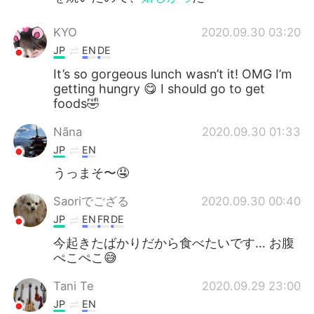
KYO
2020.09.30 03:20
JP
EN
DE
It’s so gorgeous lunch wasn’t it! OMG I’m
getting hungry 😋 I should go to get
foods🤣
Nãna
2020.09.30 01:33
JP
EN
うっまそ〜🤤
Saoriでござる
2020.09.30 00:40
JP
EN
FR
DE
今起きたばかりだから食べたいです… お腹
ぺこぺこ😅
Tani Te
2020.09.29 23:00
JP
EN