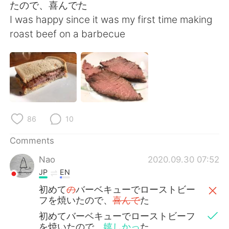
日本語
한국어
たので、喜んでた
I was happy since it was my first time making
Русский
ไทย
roast beef on a barbecue
Indonesia
Italiano
Türkçe
Tiếng Việt
Português
86
10
Comments
Nao
2020.09.30 07:52
JP
EN
初めて
の
バーベキューでローストビー
フを焼いたので、
喜んで
た
初めてバーベキューでローストビーフ
を焼いたので、
嬉しかっ
た