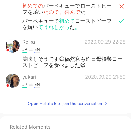
初めての
バーベキューでローストビー
フを焼い
たので、喜んで
た
バーベキューで
初めて
ローストビーフ
を焼い
てうれしかっ
た
。
Reika
2020.09.29 22:28
JP
EN
美味しそうです😄偶然私も昨日母特製ロー
ストビーフを食べました😆
yukari
2020.09.29 21:59
JP
EN
美味しそう😋 お腹空いてきました😅 I’m
getting hungry!
Open HelloTalk to join the conversation
Miwa
2020.09.29 21:58
JP
EN
Related Moments
初めて
の
バーベキューでローストビー