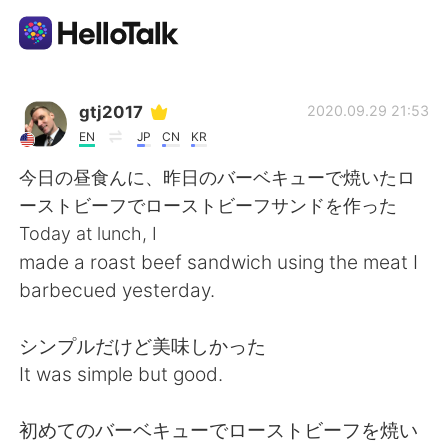
Language Exchange App
gtj2017
2020.09.29 21:53
EN
JP
CN
KR
AI Grammar Checker
今日の昼食んに、昨日のバーベキューで焼いたロ
ーストビーフでローストビーフサンドを作った
English
Today at lunch, I
made a roast beef sandwich using the meat I
barbecued yesterday.
简体中文
繁體中文
シンプルだけど美味しかった
Español
العربية
It was simple but good.
Français
Deutsch
初めてのバーベキューでローストビーフを焼い