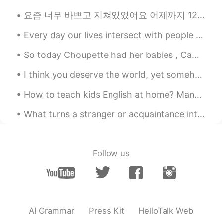
フを焼いたので、
喜んで
た
요즘 너무 바쁘고 지쳐있었어요 어제까지 12시간 근무 3일째라서 집에 들어오자마자 침대에 뻗어서 누웠어요 근데 어제 안 좋은 일 또 있었어요 아빠가 높은데서 떨어져서 몸 다...
初めてバーベキューでローストビーフ
を焼いたので、
うれしかっ
た
Every day our lives intersect with people we may never see again. We will never truly know how th...
So today Choupette had her babies , Came back home to those wonderful kitties 😺🥰🥰 can't wait to s...
yuki
2020.09.29 21:57
JP
EN
I think you deserve the world, yet somehow I don’t think you always see that. But I want you to k...
すごい✨本当にお料理上手だね😃ロースト
How to teach kids English at home? Many parents would like to teach their children English at hom...
ビーフサンドは私はお店でしか食べられな
いよ！笑
What turns a stranger or acquaintance into a friend? Do you know right away if you are going to l...
Haru
2020.09.29 21:56
JP
EN
Follow us
今日の昼食
ん
に、昨日のバーベキュー
で焼いたローストビーフでローストビ
ーフサンドを作った
今日の昼食に、昨日のバーベキューで
焼いたローストビーフでローストビー
AI Grammar
Press Kit
HelloTalk Web
フサンドを作った