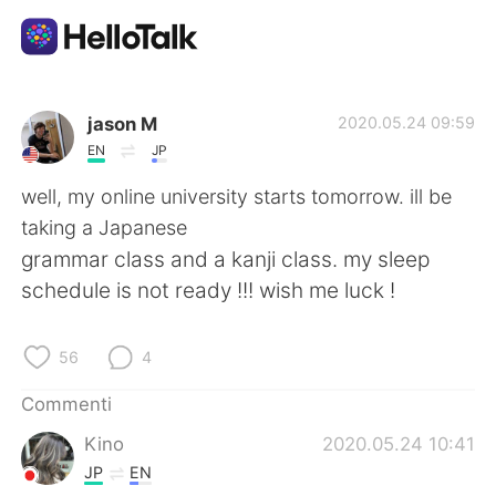
App di scambio linguistico
jason M
2020.05.24 09:59
EN
JP
AI Grammar Checker
well, my online university starts tomorrow. ill be
taking a Japanese
Italiano
grammar class and a kanji class. my sleep
schedule is not ready !!! wish me luck !
English
简体中文
56
4
繁體中文
Español
Commenti
Kino
2020.05.24 10:41
العربية
Français
JP
EN