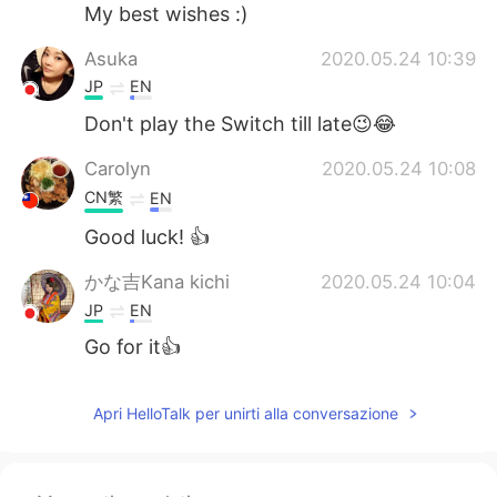
Deutsch
日本語
My best wishes :)
Asuka
2020.05.24 10:39
한국어
Русский
JP
EN
ไทย
Indonesia
Don't play the Switch till late😉😂
Carolyn
2020.05.24 10:08
Türkçe
Tiếng Việt
CN繁
EN
Português
Good luck! 👍
かな吉Kana kichi
2020.05.24 10:04
JP
EN
Go for it👍
Apri HelloTalk per unirti alla conversazione