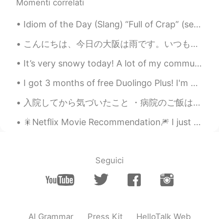
Momenti correlati
Idiom of the Day (Slang) “Full of Crap” (semi-derogatory) “Full of Shit” (derogatory) Oh boy. S...
こんにちは、今日の大阪は雨です。いつも訂正していただきありがとうございます。とても勉強になります。あっという間に、もうゴールデンウィークですね。今年はコロナのせいで、何処も行かずに、家で自粛しま...
It’s very snowy today! A lot of my commute consists of walking so I hope there’s no ice on the pa...
I got 3 months of free Duolingo Plus! I'm going to learn all the languages! Also I'm not going to...
入院してから気づいたこと ・病院のご飯は普通に美味しい ・手続きのめんどくさい日本での病院手続きは特にめんどくさい ・病院の暖房は暑い（この季節に28度くらい…？） ・今まで魅力がわから...
🎇Netflix Movie Recommendation🎆 I just finished watching a movie on Netflix called “Sweet and Sou...
Seguici
AI Grammar
Press Kit
HelloTalk Web