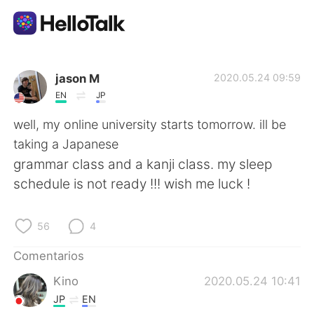
Aplicación de intercambio de idiomas
jason M
2020.05.24 09:59
EN
JP
AI Grammar Checker
well, my online university starts tomorrow. ill be
taking a Japanese
Español
grammar class and a kanji class. my sleep
schedule is not ready !!! wish me luck !
English
简体中文
56
4
繁體中文
العربية
Comentarios
Kino
2020.05.24 10:41
Français
Deutsch
JP
EN