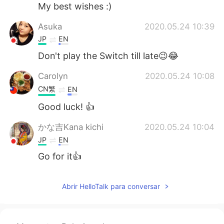
日本語
한국어
My best wishes :)
Asuka
2020.05.24 10:39
Русский
ไทย
JP
EN
Indonesia
Italiano
Don't play the Switch till late😉😂
Carolyn
2020.05.24 10:08
Türkçe
Tiếng Việt
CN繁
EN
Português
Good luck! 👍
かな吉Kana kichi
2020.05.24 10:04
JP
EN
Go for it👍
Abrir HelloTalk para conversar