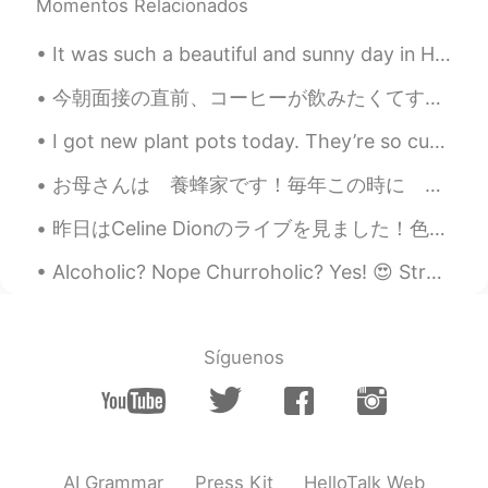
Momentos Relacionados
It was such a beautiful and sunny day in Howth yesterday. I went walking by the harbour and aroun...
今朝面接の直前、コーヒーが飲みたくてすぐ目に入ったカフェに入店。メニューを見かけたら一番安い物が850円だった（それも税抜）。驚きを顔には出さずに冷静に注文した。臆病者ではあるまいし。男って下が...
I got new plant pots today. They’re so cute! What should I name them? 🤗 今日は新しい植木鉢を手に入れました。 彼らはかわ...
お母さんは 養蜂家です！毎年この時に 蜂蜜を取りたったり、蝋を溶けたりします。 この3枚目写真は 蜂蜜を見えるけど この蜂蜜を取り立てません！ この枠は 蜂幼生がいました。有蓋の穴は 蜂幼生で...
昨日はCeline Dionのライブを見ました！色々なライブに行ったけど、 Celineのライブが一番よいライブだと思います！もう51歳でも、まだとてもとても強いエネルギーがあります！彼女の歌を...
Alcoholic? Nope Churroholic? Yes! 😍 Strawberry 🍓 cheesecake ice cream with chocolate coconut 🥥 ...
Síguenos
AI Grammar
Press Kit
HelloTalk Web