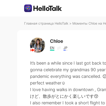
Главная страница HelloTalk
>
Моменты Chloe на He
Chloe
EN
JP
It’s been a while since I last got back
gonna celebrate my grandmas 90 year ol
pandemic everything was cancelled. 😕 
perfect weather☺️
I love having walks in downtown , 
けど、散歩がとにかく楽しいです😚
I also remember I took a short flight 