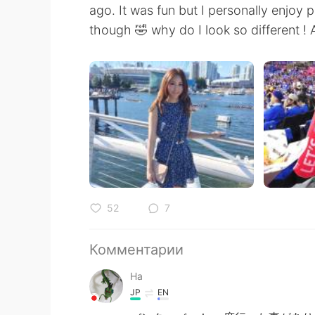
ago. It was fun but I personally enjoy
though 🤣 why do I look so different ! A
52
7
Комментарии
Ha
JP
EN