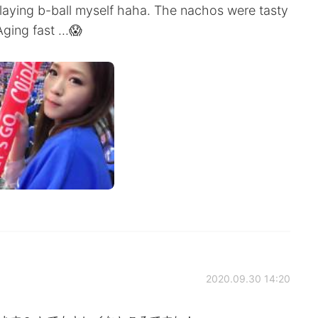
 playing b-ball myself haha. The nachos were tasty
ging fast ...😱
2020.09.30 14:20