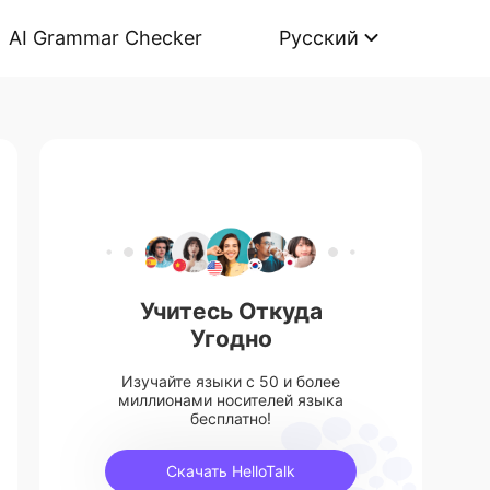
AI Grammar Checker
Русский
Учитесь Откуда
Угодно
Изучайте языки с 50 и более
миллионами носителей языка
бесплатно!
Скачать HelloTalk