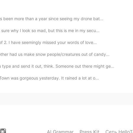
s been more than a year since seeing my drone bat...
 sure why I look so mad, but this is me in my secu...
f 2. I have seemingly missed your words of love...
other had us make snow people/creatures out of candy...
pe and send it out, think. Someone out there might ge...
own was gorgeous yesterday. It rained a lot at o...
AI Grammar
Press Kit
Сеть HelloT