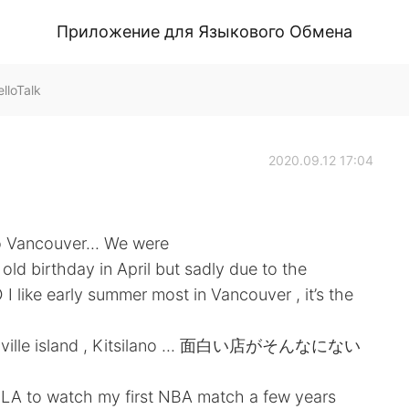
Приложение для Языкового Обмена
lloTalk
2020.09.12 17:04
 to Vancouver... We were
d birthday in April but sadly due to the
I like early summer most in Vancouver , it’s the
Granville island , Kitsilano ... 面白い店がそんなにない
to LA to watch my first NBA match a few years