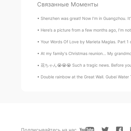
Связанные Моменты
Shenzhen was great! Now I'm in Guangzhou. It'
Here’s a picture from a few months ago, I’m not
Your Words Of Love by Marieta Maglas. Part 1 o
At my family's Christmas reunion... My grandm
花ちゃん😭😭😭 Such a tragic news. Before you ty
Double rainbow at the Great Wall. Gubei Water T
Подписывайтесь на нас