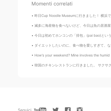
Momenti correlati
昨日Cup Noodle Museumに行きました！ 横浜でカップヌードルを作ったことが
滅多に海産物を食べないけど、今日は魚の居酒屋に行きました〜店員が新鮮な魚を持ってきて、選
今日は初めてホンコンの「排包」(pai bao)というパンを作ってみました！日本のミルク
ダイエットしたいのに、食べ物を愛しすぎて、なかなか痩せられないんです。 ガチでコース料
How’s your weekend? Mine involves the humid S
韓国のチキンレストランに行きました。 サクサクで、すごく美味しいから、フライドチキンだと
Seguici