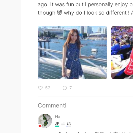
ago. It was fun but I personally enjoy
though 🤣 why do I look so different ! A
52
7
Commenti
Ha
JP
EN