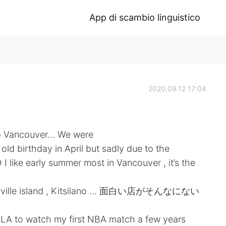
App di scambio linguistico
2020.09.12 17:04
 to Vancouver... We were
d birthday in April but sadly due to the
I like early summer most in Vancouver , it’s the
Granville island , Kitsilano ... 面白い店がそんなにない
to LA to watch my first NBA match a few years