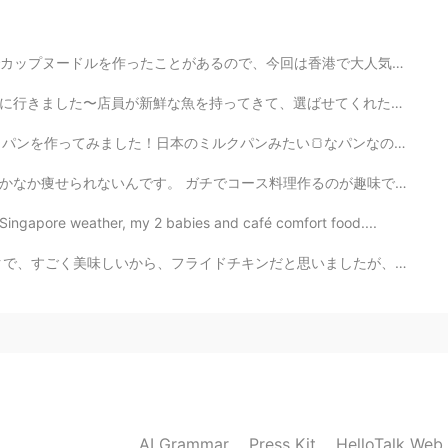
あるので、今回は香港で大人気の出前一丁を作ってみました。初めて小麦粉からインスタントラーメンの生地を作った...
ばせてくれた！焼きたての魚がふわふわで美味しかった！ホテルもでかいし、新鮮だから、甘かった！でもやっぱりだ...
パンみたい🍞なパンなのかな？ 形は全然整えられなかったね😂 ふわふわの食感も足りない…発酵はうまくできなか...
理作るのが趣味で、汗かくし、顔もめちゃくちゃ油っぽくなって、女の子の趣味としてやっぱりあんまりかわいくないで...
ingapore weather, my 2 babies and café comfort food....
思いましたが、まさか特殊な焼き方で作ったベイクドチキンでした！揚げるのより全然ヘルシーですね！おでん🍢みた...
AI Grammar
Press Kit
HelloTalk Web