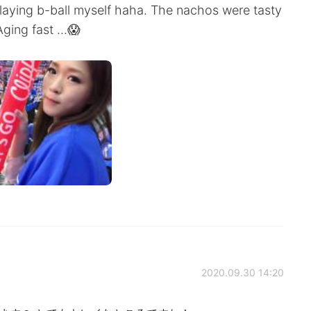
 playing b-ball myself haha. The nachos were tasty
ging fast ...😱
2020.09.30 14:20