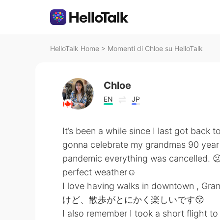
HelloTalk Home
>
Momenti di Chloe su HelloTalk
Chloe
EN
JP
It’s been a while since I last got back
gonna celebrate my grandmas 90 year ol
pandemic everything was cancelled. 😕 
perfect weather☺️
I love having walks in downtown , 
けど、散歩がとにかく楽しいです😚
I also remember I took a short flight 